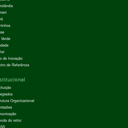
rolândia
meri
rá
rinhos
sse
 Verde
ndade
taí
o de Inovação
tro de Referência
stitucional
tituição
egiados
rutura Organizacional
missões
municação
nda do reitor
ASS