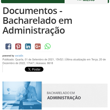
Documentos -
Bacharelado em
Administração
powered by
social2s
Publicado: Quarta, 01 de Setembro de 2021, 15h52
|
Última atualização em Terça, 20 de
Dezembro de 2022, 17h47
|
Acessos: 8618