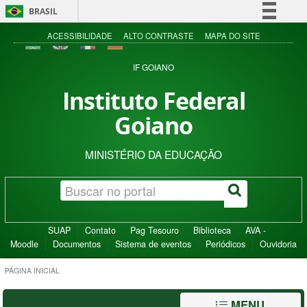
BRASIL
Simplifique!
ACESSIBILIDADE
ALTO CONTRASTE
MAPA DO SITE
Comunica BR
IF GOIANO
Participe
Instituto Federal
Acesso à informação
Goiano
Legislação
Canais
MINISTÉRIO DA EDUCAÇÃO
SUAP
Contato
Pag Tesouro
Biblioteca
AVA -
Moodle
Documentos
Sistema de eventos
Periódicos
Ouvidoria
PÁGINA INICIAL
MENU