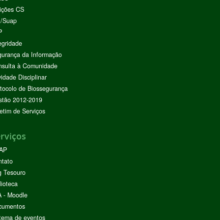
ições CS
I/Suap
P
egridade
urança da Informação
nsulta à Comunidade
vidade Disciplinar
tocolo de Biossegurança
stão 2012-2019
etim de Serviços
rviços
AP
ntato
g Tesouro
lioteca
 - Moodle
cumentos
tema de eventos