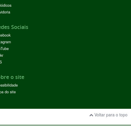
iódicos
idoria
des Sociais
cebook
tagram
uTube
ckr
S
bre o site
ssibilidade
a do site
Voltar para o topo