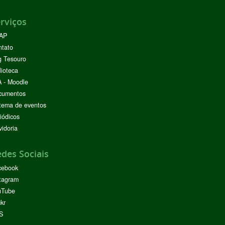
rviços
AP
ntato
g Tesouro
lioteca
 - Moodle
cumentos
tema de eventos
iódicos
idoria
des Sociais
cebook
tagram
uTube
ckr
S