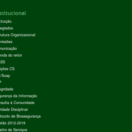
stitucional
tituição
egiados
rutura Organizacional
missões
municação
nda do reitor
ASS
ições CS
I/Suap
P
egridade
urança da Informação
nsulta à Comunidade
vidade Disciplinar
tocolo de Biossegurança
stão 2012-2019
etim de Serviços