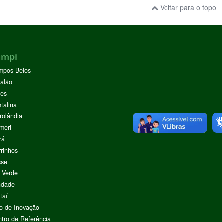
Voltar para o topo
ampi
mpos Belos
alão
res
stalina
rolândia
meri
rá
rinhos
sse
 Verde
ndade
taí
o de Inovação
tro de Referência