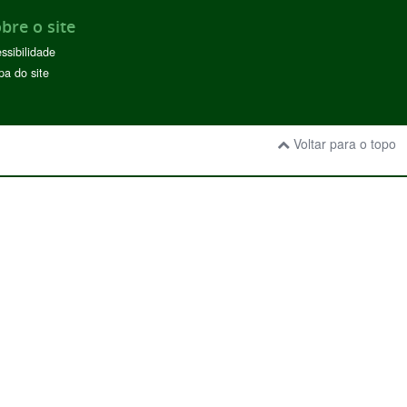
bre o site
ssibilidade
a do site
Voltar para o topo