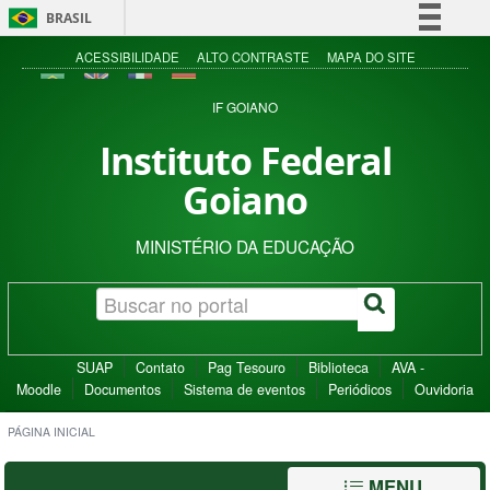
BRASIL
Simplifique!
ACESSIBILIDADE
ALTO CONTRASTE
MAPA DO SITE
Comunica BR
IF GOIANO
Participe
Instituto Federal
Acesso à informação
Goiano
Legislação
Canais
MINISTÉRIO DA EDUCAÇÃO
SUAP
Contato
Pag Tesouro
Biblioteca
AVA -
Moodle
Documentos
Sistema de eventos
Periódicos
Ouvidoria
PÁGINA INICIAL
MENU