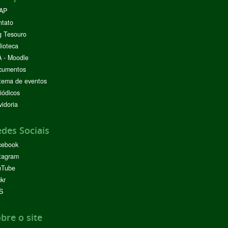
AP
ntato
g Tesouro
lioteca
 - Moodle
cumentos
tema de eventos
iódicos
idoria
des Sociais
cebook
tagram
uTube
ckr
S
bre o site