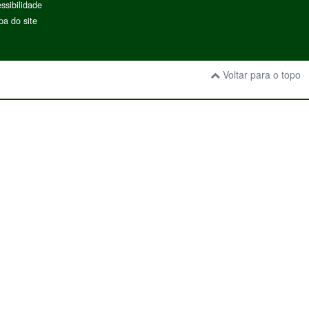
ssibilidade
a do site
Voltar para o topo