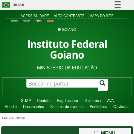
BRASIL
Simplifique!
ACESSIBILIDADE
ALTO CONTRASTE
MAPA DO SITE
Comunica BR
IF GOIANO
Participe
Instituto Federal
Acesso à informação
Goiano
Legislação
Canais
MINISTÉRIO DA EDUCAÇÃO
SUAP
Contato
Pag Tesouro
Biblioteca
AVA -
Moodle
Documentos
Sistema de eventos
Periódicos
Ouvidoria
PÁGINA INICIAL
MENU