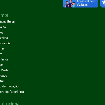
ampi
mpos Belos
alão
res
stalina
rolândia
meri
rá
rinhos
sse
 Verde
ndade
taí
o de Inovação
tro de Referência
stitucional