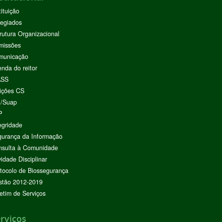
tituição
egiados
rutura Organizacional
missões
municação
nda do reitor
ASS
ições CS
I/Suap
P
egridade
urança da Informação
nsulta à Comunidade
vidade Disciplinar
tocolo de Biossegurança
stão 2012-2019
etim de Serviços
rviços