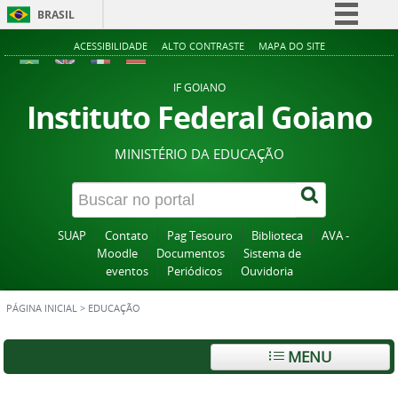
BRASIL
Simplifique!
ACESSIBILIDADE
ALTO CONTRASTE
MAPA DO SITE
Comunica BR
IF GOIANO
Participe
Instituto Federal Goiano
Acesso à informação
MINISTÉRIO DA EDUCAÇÃO
Legislação
Canais
SUAP
Contato
Pag Tesouro
Biblioteca
AVA -
Moodle
Documentos
Sistema de
eventos
Periódicos
Ouvidoria
PÁGINA INICIAL
>
EDUCAÇÃO
MENU