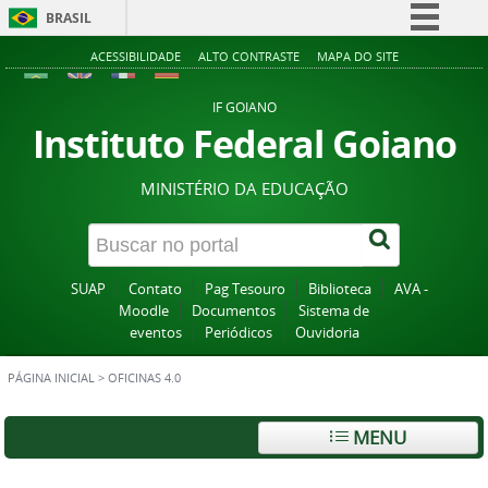
BRASIL
Simplifique!
ACESSIBILIDADE
ALTO CONTRASTE
MAPA DO SITE
Comunica BR
IF GOIANO
Participe
Instituto Federal Goiano
Acesso à informação
MINISTÉRIO DA EDUCAÇÃO
Legislação
Canais
SUAP
Contato
Pag Tesouro
Biblioteca
AVA -
Moodle
Documentos
Sistema de
eventos
Periódicos
Ouvidoria
PÁGINA INICIAL
>
OFICINAS 4.0
MENU