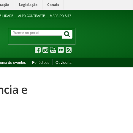
mação
Legislação
Canais
BILIDADE
ALTO CONTRASTE
MAPA DO SITE
tema de eventos
Periódicos
Ouvidoria
ncia e