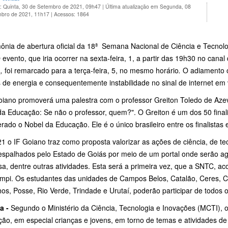
o: Quinta, 30 de Setembro de 2021, 09h47
|
Última atualização em Segunda, 08
bro de 2021, 11h17
|
Acessos: 1864
mônia de abertura oficial da 18ª Semana Nacional de Ciência e Tecnol
 evento, que iria ocorrer na sexta-feira, 1, a partir das 19h30 no cana
,
foi remarcado para a terça-feira, 5, no mesmo horário
.
O adiamento o
de energia e consequentemente instabilidade no sinal de internet em 
oiano promoverá uma palestra com o professor Greiton Toledo de Azeve
da Educação: Se não o professor, quem?". O Greiton é um dos 50 finali
rado o Nobel da Educação. Ele é o único brasileiro entre os finalistas
1 o IF Goiano traz como proposta valorizar as ações de ciência, de te
espalhados pelo Estado de Goiás por meio de um portal onde serão agr
a, dentre outras atividades. Esta será a primeira vez, que a SNTC, ac
mpi. Os estudantes das unidades de Campos Belos, Catalão, Ceres, Cris
hos, Posse, Rio Verde, Trindade e Urutaí, poderão participar de todo
a -
Segundo o Ministério da Ciência, Tecnologia e Inovações (MCTI), o
ão, em especial crianças e jovens, em torno de temas e atividades de