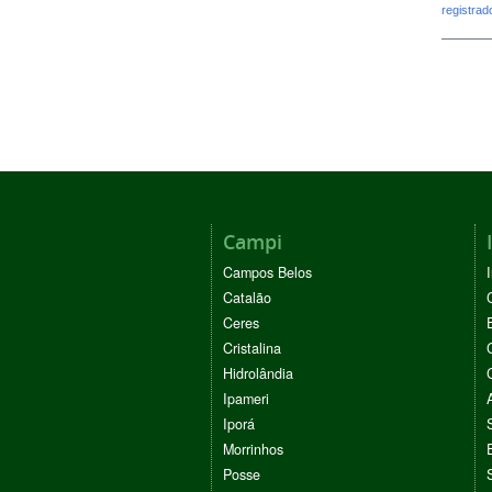
registra
Campi
Campos Belos
Catalão
Ceres
Cristalina
Hidrolândia
Ipameri
Iporá
Morrinhos
Posse