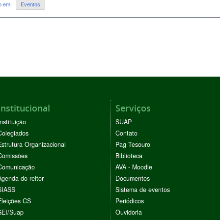
do em:
Eventos
Institucional
Serviços
Instituição
SUAP
Colegiados
Contato
Estrutura Organizacional
Pag Tesouro
Comissões
Biblioteca
Comunicação
AVA - Moodle
Agenda do reitor
Documentos
SIASS
Sistema de eventos
Eleições CS
Periódicos
SEI/Suap
Ouvidoria