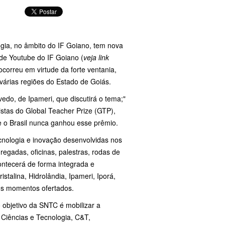
ogia, no âmbito do IF Goiano, tem nova
l de Youtube do IF Goiano (
veja link
correu em virtude da forte ventania,
várias regiões do Estado de Goiás.
do, de Ipameri, que discutirá o tema;"
stas do Global Teacher Prize (GTP),
 e o Brasil nunca ganhou esse prêmio.
cnologia e inovação desenvolvidas nos
egadas, oficinas, palestras, rodas de
ontecerá de forma integrada e
talina, Hidrolândia, Ipameri, Iporá,
s os momentos ofertados.
 objetivo da SNTC é mobilizar a
 Ciências e Tecnologia, C&T,