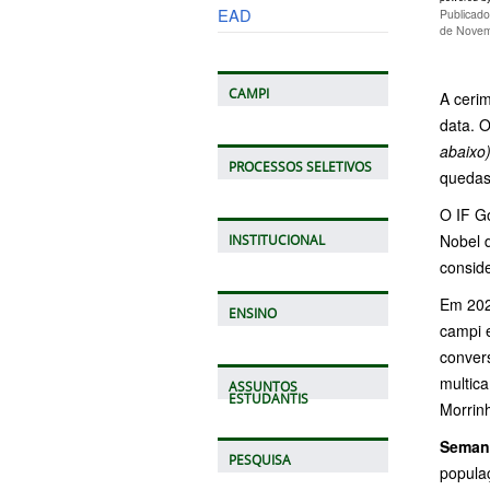
EAD
Publicad
de Novem
CAMPI
A ceri
data. O
abaixo)
PROCESSOS SELETIVOS
quedas 
O IF G
Nobel 
INSTITUCIONAL
conside
Em 202
ENSINO
campi 
convers
multica
ASSUNTOS
ESTUDANTIS
Morrin
Seman
PESQUISA
populaç