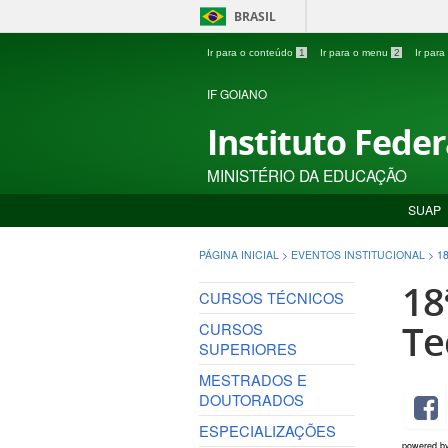
BRASIL
Ir para o conteúdo
1
Ir para o menu
2
Ir par
IF GOIANO
Instituto Fede
MINISTÉRIO DA EDUCAÇÃO
SUAP
PÁGINA INICIAL
>
EVENTOS INSTITUCIONAL
>
1
18
CURSOS TÉCNICOS
Te
CURSOS
SUPERIORES
MESTRADOS E
DOUTORADOS
ESPECIALIZAÇÕES
powered b