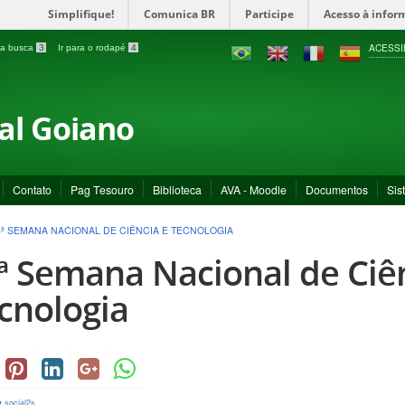
Simplifique!
Comunica BR
Participe
Acesso à infor
ACESSI
a a busca
3
Ir para o rodapé
4
ral Goiano
Contato
Pag Tesouro
Biblioteca
AVA - Moodle
Documentos
Sis
8ª SEMANA NACIONAL DE CIÊNCIA E TECNOLOGIA
ª Semana Nacional de Ciê
cnologia
y
social2s