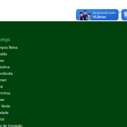
Voltar para o topo
ampi
mpos Belos
alão
res
stalina
rolândia
meri
rá
rinhos
sse
 Verde
ndade
taí
o de Inovação