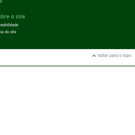
S
bre o site
ssibilidade
a do site
Voltar para o topo