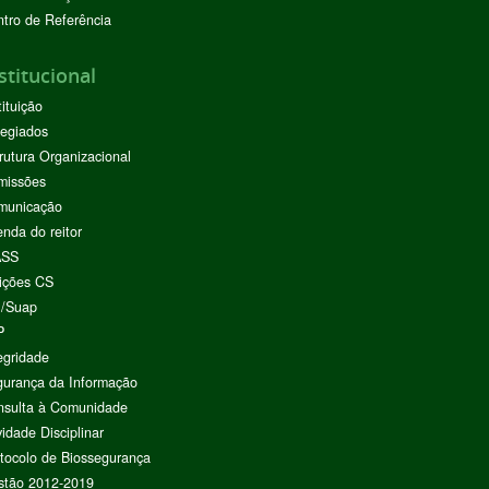
tro de Referência
stitucional
tituição
egiados
rutura Organizacional
missões
municação
nda do reitor
ASS
ições CS
I/Suap
P
egridade
urança da Informação
nsulta à Comunidade
vidade Disciplinar
tocolo de Biossegurança
stão 2012-2019