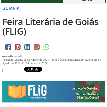
GOIÂNIA
Feira Literária de Goiás
(FLIG)
powered by
social2s
Publicado: Quinta, 08 de Agosto de 2024, 12h43
|
Última atualização em Quarta, 21 de
Agosto de 2024, 11h38
|
Acessos: 3266