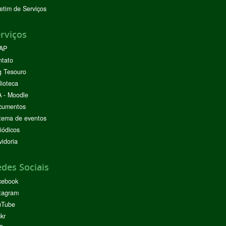
etim de Serviços
rviços
AP
ntato
g Tesouro
lioteca
 - Moodle
cumentos
tema de eventos
iódicos
idoria
des Sociais
cebook
tagram
uTube
ckr