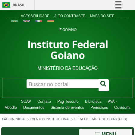
BRASIL
Simplifique!
ACESSIBILIDADE
ALTO CONTRASTE
MAPA DO SITE
Comunica BR
IF GOIANO
Participe
Instituto Federal
Acesso à informação
Goiano
Legislação
Canais
MINISTÉRIO DA EDUCAÇÃO
SUAP
Contato
Pag Tesouro
Biblioteca
AVA -
Moodle
Documentos
Sistema de eventos
Periódicos
Ouvidoria
PÁGINA INICIAL
>
EVENTOS INSTITUCIONAL
>
FEIRA LITERÁRIA DE GOIÁS (FLIG)
MENU