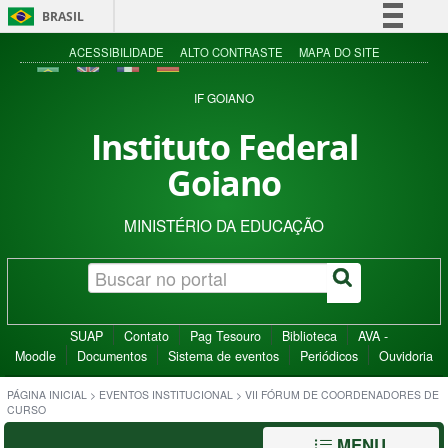
BRASIL
Simplifique!
ACESSIBILIDADE
ALTO CONTRASTE
MAPA DO SITE
Comunica BR
IF GOIANO
Participe
Instituto Federal
Acesso à informação
Goiano
Legislação
Canais
MINISTÉRIO DA EDUCAÇÃO
SUAP
Contato
Pag Tesouro
Biblioteca
AVA -
Moodle
Documentos
Sistema de eventos
Periódicos
Ouvidoria
PÁGINA INICIAL
>
EVENTOS INSTITUCIONAL
>
VII FÓRUM DE COORDENADORES DE
CURSO
MENU