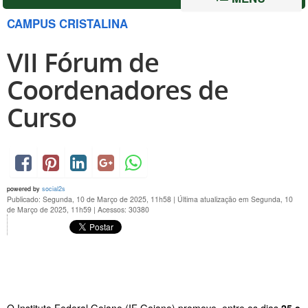
CAMPUS CRISTALINA
VII Fórum de
Coordenadores de
Curso
powered by
social2s
Publicado: Segunda, 10 de Março de 2025, 11h58
|
Última atualização em Segunda, 10
de Março de 2025, 11h59
|
Acessos: 30380
O Instituto Federal Goiano (IF Goiano) promove, entre os dias
25 e