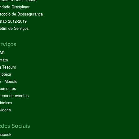
vidade Disciplinar
tocolo de Biossegurança
stão 2012-2019
etim de Serviços
rviços
AP
ntato
g Tesouro
lioteca
 - Moodle
cumentos
tema de eventos
iódicos
idoria
des Sociais
cebook