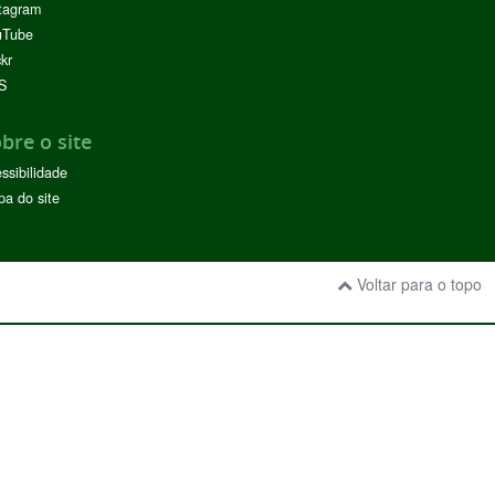
tagram
uTube
ckr
S
bre o site
ssibilidade
a do site
Voltar para o topo