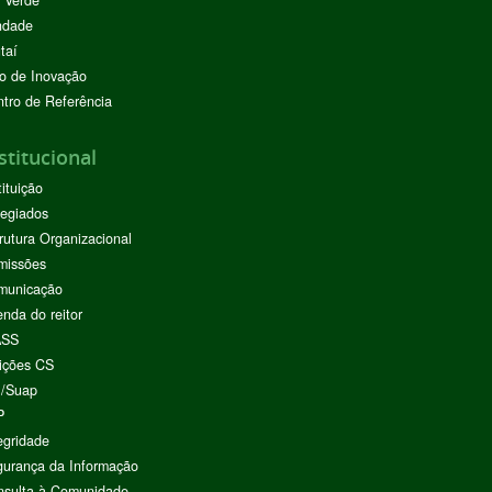
 Verde
ndade
taí
o de Inovação
tro de Referência
stitucional
tituição
egiados
rutura Organizacional
missões
municação
nda do reitor
ASS
ições CS
I/Suap
P
egridade
urança da Informação
nsulta à Comunidade