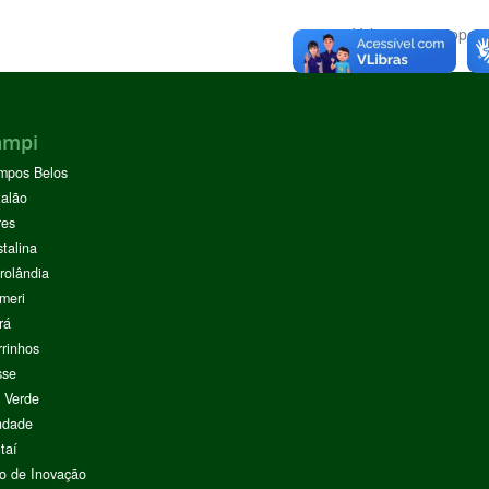
Voltar para o topo
ampi
mpos Belos
alão
res
stalina
rolândia
meri
rá
rinhos
sse
 Verde
ndade
taí
o de Inovação