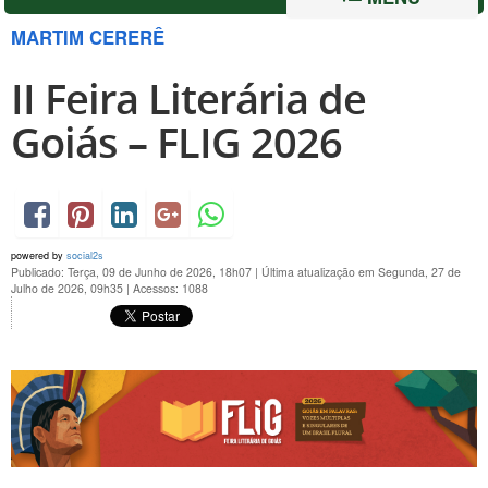
MARTIM CERERÊ
II Feira Literária de
Goiás – FLIG 2026
powered by
social2s
Publicado: Terça, 09 de Junho de 2026, 18h07
|
Última atualização em Segunda, 27 de
Julho de 2026, 09h35
|
Acessos: 1088