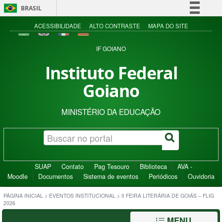
BRASIL
Simplifique!
ACESSIBILIDADE
ALTO CONTRASTE
MAPA DO SITE
Comunica BR
IF GOIANO
Participe
Instituto Federal
Acesso à informação
Goiano
Legislação
Canais
MINISTÉRIO DA EDUCAÇÃO
SUAP
Contato
Pag Tesouro
Biblioteca
AVA -
Moodle
Documentos
Sistema de eventos
Periódicos
Ouvidoria
PÁGINA INICIAL
>
EVENTOS INSTITUCIONAL
>
II FEIRA LITERÁRIA DE GOIÁS – FLIG
2026
MENU