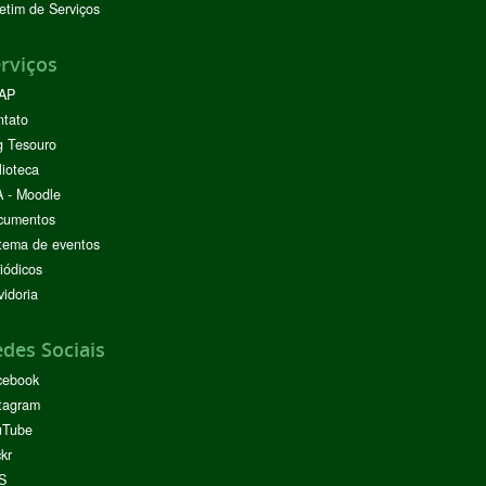
etim de Serviços
rviços
AP
ntato
g Tesouro
lioteca
 - Moodle
cumentos
tema de eventos
iódicos
idoria
des Sociais
cebook
tagram
uTube
ckr
S