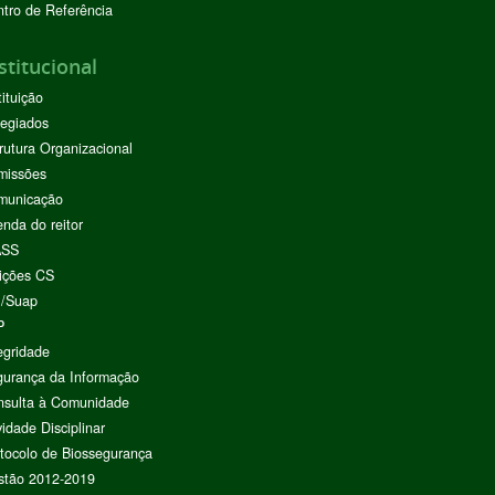
tro de Referência
stitucional
tituição
egiados
rutura Organizacional
missões
municação
nda do reitor
ASS
ições CS
I/Suap
P
egridade
urança da Informação
nsulta à Comunidade
vidade Disciplinar
tocolo de Biossegurança
stão 2012-2019