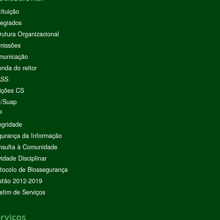
tituição
egiados
rutura Organizacional
missões
municação
nda do reitor
ASS
ições CS
I/Suap
P
egridade
urança da Informação
nsulta à Comunidade
vidade Disciplinar
tocolo de Biossegurança
stão 2012-2019
etim de Serviços
rviços