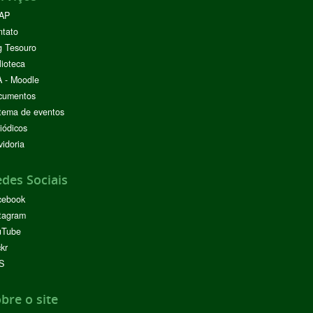
AP
ntato
g Tesouro
lioteca
 - Moodle
cumentos
tema de eventos
iódicos
idoria
des Sociais
cebook
tagram
uTube
ckr
S
bre o site