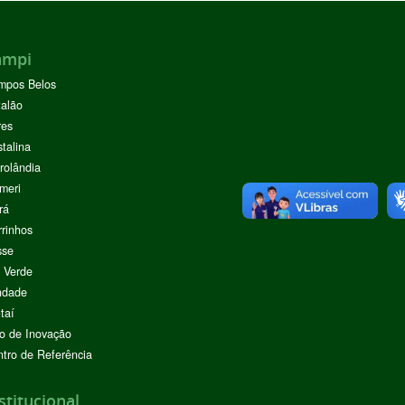
ampi
mpos Belos
alão
res
stalina
rolândia
meri
rá
rinhos
sse
 Verde
ndade
taí
o de Inovação
tro de Referência
stitucional