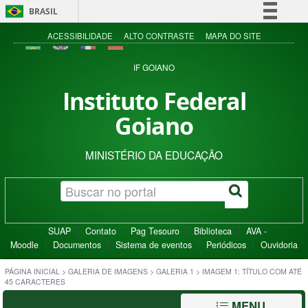
BRASIL
Simplifique!
ACESSIBILIDADE
ALTO CONTRASTE
MAPA DO SITE
Comunica BR
IF GOIANO
Participe
Instituto Federal
Acesso à informação
Goiano
Legislação
Canais
MINISTÉRIO DA EDUCAÇÃO
SUAP
Contato
Pag Tesouro
Biblioteca
AVA -
Moodle
Documentos
Sistema de eventos
Periódicos
Ouvidoria
PÁGINA INICIAL
>
GALERIA DE IMAGENS
>
GALERIA 1
>
IMAGEM 1: TÍTULO COM ATÉ
45 CARACTERES
MENU