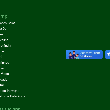
ampi
mpos Belos
alão
res
stalina
rolândia
meri
rá
rinhos
sse
 Verde
ndade
taí
o de Inovação
tro de Referência
stitucional