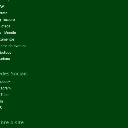
AP
ntato
g Tesouro
lioteca
 - Moodle
cumentos
tema de eventos
iódicos
idoria
des Sociais
cebook
tagram
uTube
ckr
S
bre o site