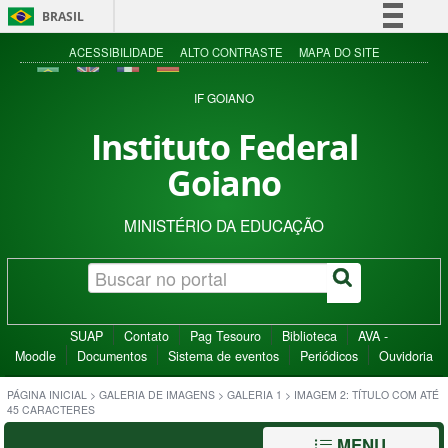
BRASIL
Simplifique!
ACESSIBILIDADE
ALTO CONTRASTE
MAPA DO SITE
Comunica BR
IF GOIANO
Participe
Instituto Federal
Acesso à informação
Goiano
Legislação
Canais
MINISTÉRIO DA EDUCAÇÃO
SUAP
Contato
Pag Tesouro
Biblioteca
AVA -
Moodle
Documentos
Sistema de eventos
Periódicos
Ouvidoria
PÁGINA INICIAL
>
GALERIA DE IMAGENS
>
GALERIA 1
>
IMAGEM 2: TÍTULO COM ATÉ
45 CARACTERES
MENU