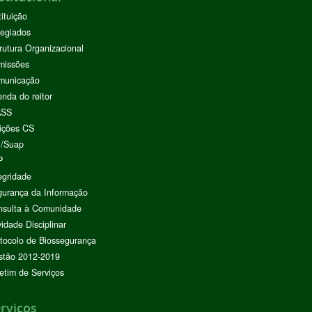
tituição
egiados
rutura Organizacional
missões
municação
nda do reitor
ASS
ições CS
I/Suap
P
egridade
urança da Informação
nsulta à Comunidade
vidade Disciplinar
tocolo de Biossegurança
stão 2012-2019
etim de Serviços
rviços