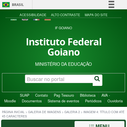
BRASIL
Simplifique!
ACESSIBILIDADE
ALTO CONTRASTE
MAPA DO SITE
Comunica BR
IF GOIANO
Participe
Instituto Federal
Acesso à informação
Goiano
Legislação
Canais
MINISTÉRIO DA EDUCAÇÃO
SUAP
Contato
Pag Tesouro
Biblioteca
AVA -
Moodle
Documentos
Sistema de eventos
Periódicos
Ouvidoria
PÁGINA INICIAL
>
GALERIA DE IMAGENS
>
GALERIA 2
>
IMAGEM 4: TÍTULO COM ATÉ
45 CARACTERES
MENU