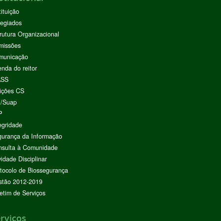
tituição
egiados
rutura Organizacional
missões
municação
nda do reitor
ASS
ições CS
I/Suap
P
egridade
urança da Informação
nsulta à Comunidade
vidade Disciplinar
tocolo de Biossegurança
stão 2012-2019
etim de Serviços
rviços