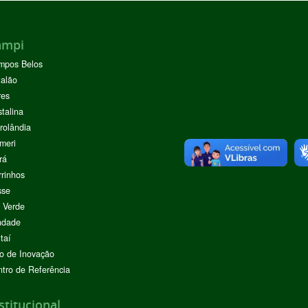
ampi
mpos Belos
alão
res
stalina
rolândia
meri
rá
rinhos
sse
 Verde
ndade
taí
o de Inovação
tro de Referência
stitucional