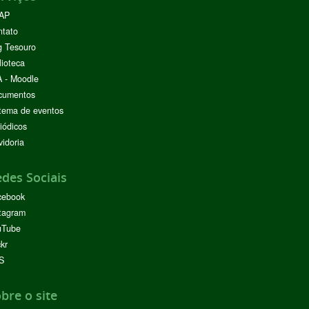
AP
ntato
g Tesouro
lioteca
 - Moodle
cumentos
tema de eventos
iódicos
idoria
des Sociais
cebook
tagram
uTube
ckr
S
bre o site