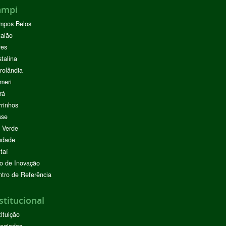
ampi
mpos Belos
alão
res
stalina
rolândia
meri
rá
rinhos
sse
 Verde
ndade
taí
o de Inovação
tro de Referência
stitucional
tituição
egiados