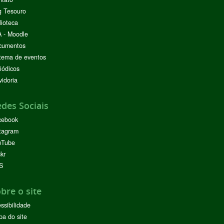
g Tesouro
lioteca
 - Moodle
cumentos
tema de eventos
iódicos
idoria
des Sociais
cebook
tagram
uTube
ckr
S
bre o site
ssibilidade
a do site