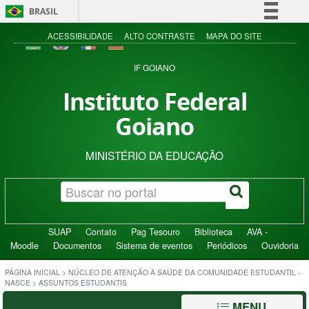
BRASIL
Simplifique!
ACESSIBILIDADE
ALTO CONTRASTE
MAPA DO SITE
Comunica BR
IF GOIANO
Participe
Instituto Federal
Acesso à informação
Goiano
Legislação
Canais
MINISTÉRIO DA EDUCAÇÃO
SUAP
Contato
Pag Tesouro
Biblioteca
AVA -
Moodle
Documentos
Sistema de eventos
Periódicos
Ouvidoria
PÁGINA INICIAL
>
NÚCLEO DE ATENÇÃO À SAÚDE DA COMUNIDADE ESTUDANTIL -
NASCE
>
ASSUNTOS ESTUDANTIS
MENU