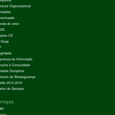
rutura Organizacional
missões
municação
nda do reitor
ASS
ições CS
I/Suap
P
egridade
urança da Informação
nsulta à Comunidade
vidade Disciplinar
tocolo de Biossegurança
stão 2012-2019
etim de Serviços
rviços
AP
ntato