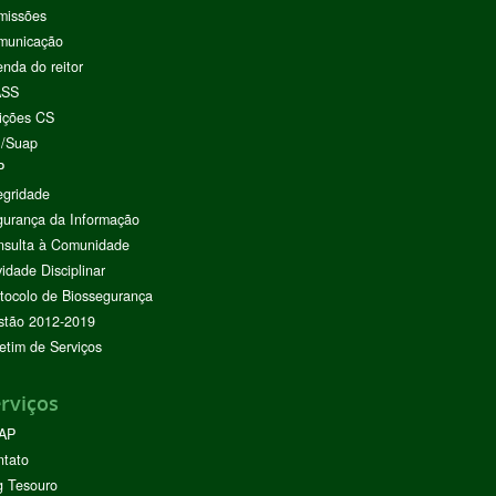
missões
municação
nda do reitor
ASS
ições CS
I/Suap
P
egridade
urança da Informação
nsulta à Comunidade
vidade Disciplinar
tocolo de Biossegurança
stão 2012-2019
etim de Serviços
rviços
AP
ntato
g Tesouro