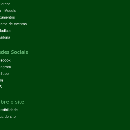
lioteca
 - Moodle
cumentos
tema de eventos
iódicos
idoria
des Sociais
cebook
tagram
uTube
ckr
S
bre o site
ssibilidade
a do site