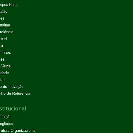
mpos Belos
alão
res
stalina
rolândia
meri
rá
rinhos
sse
 Verde
ndade
taí
o de Inovação
tro de Referência
stitucional
tituição
egiados
rutura Organizacional