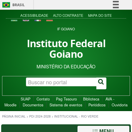
BRASIL
Simplifique!
ACESSIBILIDADE
ALTO CONTRASTE
MAPA DO SITE
Comunica BR
IF GOIANO
Participe
Instituto Federal
Acesso à informação
Goiano
Legislação
Canais
MINISTÉRIO DA EDUCAÇÃO
SUAP
Contato
Pag Tesouro
Biblioteca
AVA -
Moodle
Documentos
Sistema de eventos
Periódicos
Ouvidoria
PÁGINA INICIAL
>
PDI 2024-2028
>
INSTITUCIONAL - RIO VERDE
MENU