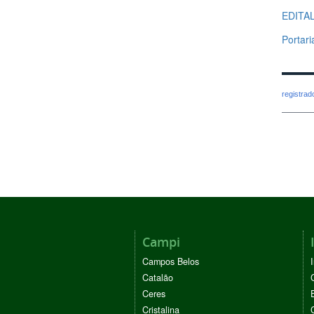
EDITAL
Portari
registra
Campi
Campos Belos
Catalão
Ceres
Cristalina