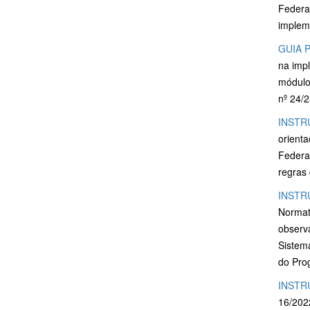
Federal
implem
GUIA 
na imp
módulo
nº 24/2
INSTR
orient
Federal
regras
INSTR
Normat
observa
Sistem
do Pro
INSTR
16/202