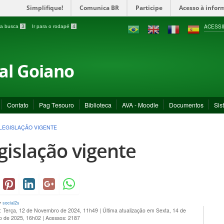
Simplifique!
Comunica BR
Participe
Acesso à infor
ACESSI
a a busca
3
Ir para o rodapé
4
ral Goiano
Contato
Pag Tesouro
Biblioteca
AVA - Moodle
Documentos
Sis
LEGISLAÇÃO VIGENTE
gislação vigente
y
social2s
o: Terça, 12 de Novembro de 2024, 11h49
|
Última atualização em Sexta, 14 de
 de 2025, 16h02
|
Acessos: 2187