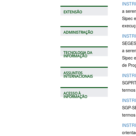
INSTR
a sere
EXTENSÃO
Sipec e
execuç
ADMINISTRAÇÃO
INSTR
SEGES/
a sere
TECNOLOGIA DA
INFORMAÇÃO
Sipec 
de Pro
ASSUNTOS
INSTR
INTERNACIONAIS
SGPRT/
termos 
ACESSO À
INFORMAÇÃO
INSTR
SGP-SE
termos 
INSTR
orient