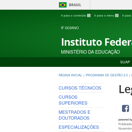
BRASIL
Ir para o conteúdo
1
Ir para o menu
2
Ir par
IF GOIANO
Instituto Fede
MINISTÉRIO DA EDUCAÇÃO
SUAP
PÁGINA INICIAL
>
PROGRAMA DE GESTÃO 2.0
>
Le
CURSOS TÉCNICOS
CURSOS
SUPERIORES
MESTRADOS E
DOUTORADOS
powered b
Publicad
ESPECIALIZAÇÕES
Novembro