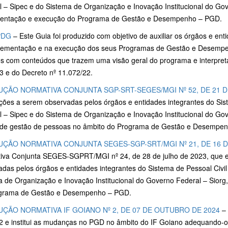
 – Sipec e do Sistema de Organização e Inovação Institucional do Gove
entação e execução do Programa de Gestão e Desempenho – PGD.
PDG
– Este Guia foi produzido com objetivo de auxiliar os órgãos e en
lementação e na execução dos seus Programas de Gestão e Desempe
s com conteúdos que trazem uma visão geral do programa e interpreta
3 e do Decreto nº 11.072/22.
UÇÃO NORMATIVA CONJUNTA SGP-SRT-SEGES/MGI Nº 52, DE 21 
ações a serem observadas pelos órgãos e entidades integrantes do Sis
 – Sipec e do Sistema de Organização e Inovação Institucional do Gove
 de gestão de pessoas no âmbito do Programa de Gestão e Desempe
UÇÃO NORMATIVA CONJUNTA SEGES-SGP-SRT/MGI Nº 21, DE 16 D
iva Conjunta SEGES-SGPRT/MGI nº 24, de 28 de julho de 2023, que e
das pelos órgãos e entidades integrantes do Sistema de Pessoal Civil
a de Organização e Inovação Institucional do Governo Federal – Siorg
grama de Gestão e Desempenho – PGD.
UÇÃO NORMATIVA IF GOIANO Nº 2, DE 07 DE OUTUBRO DE 2024
– 
2 e institui as mudanças no PGD no âmbito do IF Goiano adequando-o 