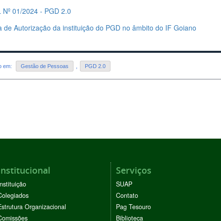
 Nº 01/2024 - PGD 2.0
a de Autorização da instituição do PGD no âmbito do IF Goiano
do em:
Gestão de Pessoas
,
PGD 2.0
Institucional
Serviços
Instituição
SUAP
Colegiados
Contato
Estrutura Organizacional
Pag Tesouro
Comissões
Biblioteca