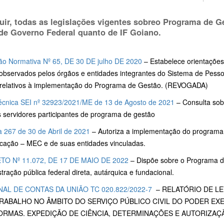
uir, todas as legislações vigentes sobreo Programa de 
 de Governo Federal quanto de IF Goiano.
ção Normativa Nº 65, DE 30 DE julho DE 2020
– Estabelece orientações,
observados pelos órgãos e entidades integrantes do Sistema de Pessoa
relativos à implementação do Programa de Gestão. (REVOGADA)
écnica SEI nº 32923/2021/ME de 13 de Agosto de 2021
– Consulta sob
s servidores participantes de programa de gestão
a 267 de 30 de Abril de 2021
– Autoriza a implementação do programa 
cação – MEC e de suas entidades vinculadas.
O Nº 11.072, DE 17 DE MAIO DE 2022
– Dispõe sobre o Programa 
tração pública federal direta, autárquica e fundacional.
NAL DE CONTAS DA UNIÃO TC 020.822/2022-7
– RELATÓRIO DE L
RABALHO NO ÂMBITO DO SERVIÇO PÚBLICO CIVIL DO PODER EX
ORMAS. EXPEDIÇÃO DE CIÊNCIA, DETERMINAÇÕES E AUTORIZAÇ