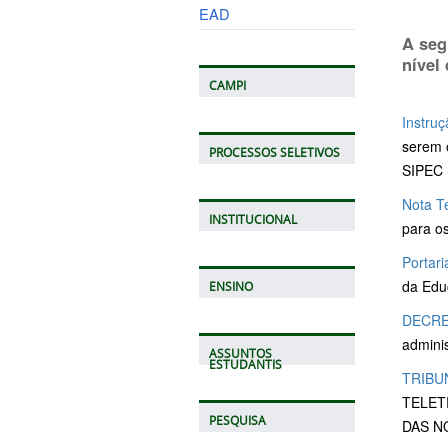
EAD
A seg
nível
CAMPI
Instru
serem 
PROCESSOS SELETIVOS
SIPEC 
Nota T
INSTITUCIONAL
para o
Portari
da Edu
ENSINO
DECRET
adminis
ASSUNTOS
ESTUDANTIS
TRIBU
TELET
PESQUISA
DAS N