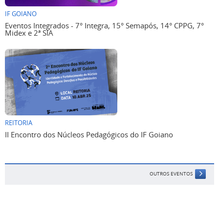
IF GOIANO
Eventos Integrados - 7° Integra, 15° Semapós, 14° CPPG, 7°
Midex e 2ª SIA
REITORIA
II Encontro dos Núcleos Pedagógicos do IF Goiano
OUTROS EVENTOS