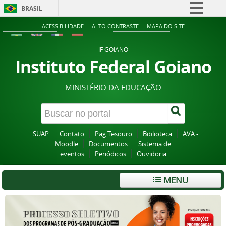
BRASIL
Simplifique!
ACESSIBILIDADE
ALTO CONTRASTE
MAPA DO SITE
Comunica BR
IF GOIANO
Participe
Instituto Federal Goiano
Acesso à informação
MINISTÉRIO DA EDUCAÇÃO
Legislação
Canais
SUAP
Contato
Pag Tesouro
Biblioteca
AVA -
Moodle
Documentos
Sistema de
eventos
Periódicos
Ouvidoria
MENU