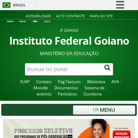
BRASIL
Simplifique!
ACESSIBILIDADE
ALTO CONTRASTE
MAPA DO SITE
Comunica BR
IF GOIANO
Participe
Instituto Federal Goiano
Acesso à informação
MINISTÉRIO DA EDUCAÇÃO
Legislação
Canais
SUAP
Contato
Pag Tesouro
Biblioteca
AVA -
Moodle
Documentos
Sistema de
eventos
Periódicos
Ouvidoria
MENU