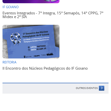
IF GOIANO
Eventos Integrados - 7° Integra, 15° Semapós, 14° CPPG, 7°
Midex e 2ª SIA
REITORIA
II Encontro dos Núcleos Pedagógicos do IF Goiano
OUTROS EVENTOS