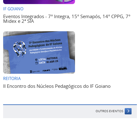
IF GOIANO
Eventos Integrados - 7° Integra, 15° Semapós, 14° CPPG, 7°
Midex e 2ª SIA
REITORIA
II Encontro dos Núcleos Pedagógicos do IF Goiano
OUTROS EVENTOS