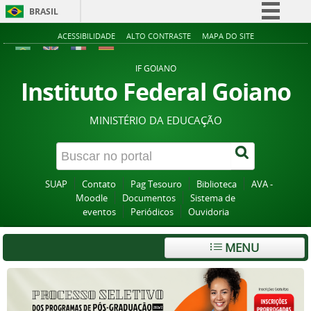
BRASIL
Simplifique!
ACESSIBILIDADE
ALTO CONTRASTE
MAPA DO SITE
Comunica BR
IF GOIANO
Participe
Instituto Federal Goiano
Acesso à informação
MINISTÉRIO DA EDUCAÇÃO
Legislação
Canais
SUAP
Contato
Pag Tesouro
Biblioteca
AVA -
Moodle
Documentos
Sistema de
eventos
Periódicos
Ouvidoria
MENU