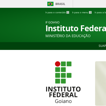
BRASIL
Ir para o conteúdo
1
Ir para o menu
2
Ir para a
IF GOIANO
Instituto Feder
MINISTÉRIO DA EDUCAÇÃO
SUAP