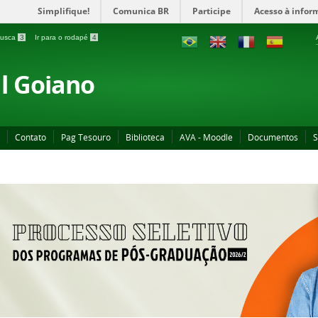
Simplifique!
Comunica BR
Participe
Acesso à infor
 busca
3
Ir para o rodapé
4
al Goiano
Contato
Pag Tesouro
Biblioteca
AVA - Moodle
Documentos
S