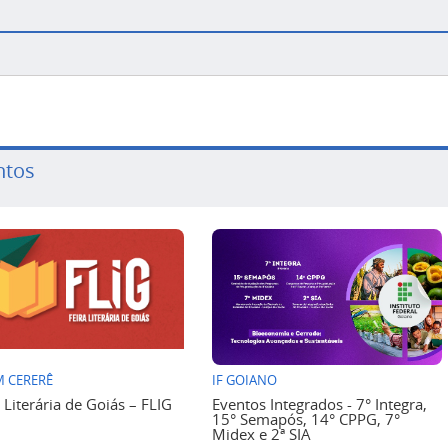
ntos
 CERERÊ
IF GOIANO
a Literária de Goiás – FLIG
Eventos Integrados - 7° Integra,
15° Semapós, 14° CPPG, 7°
Midex e 2ª SIA