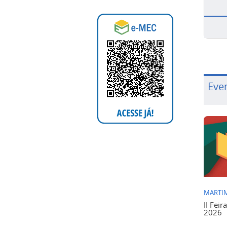
Eve
MARTIM
II Feir
2026