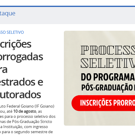
taque
SO SELETIVO
crições
orrogadas
ra
strados e
utorados
tuto Federal Goiano (IF Goiano)
ou, até
10 de agosto
, as
ões para o processo seletivo dos
as de Pós-Graduação Stricto
a Instituição, com ingresso
o para o segundo semestre de