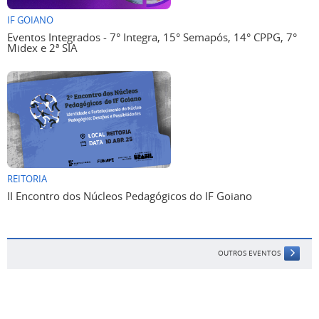
IF GOIANO
Eventos Integrados - 7° Integra, 15° Semapós, 14° CPPG, 7°
Midex e 2ª SIA
REITORIA
II Encontro dos Núcleos Pedagógicos do IF Goiano
OUTROS EVENTOS