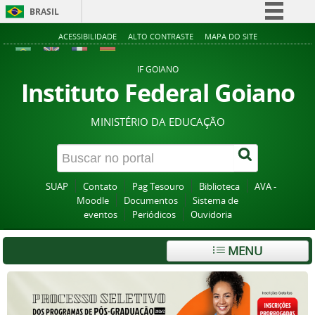
BRASIL
Simplifique!
ACESSIBILIDADE
ALTO CONTRASTE
MAPA DO SITE
Comunica BR
IF GOIANO
Participe
Instituto Federal Goiano
Acesso à informação
MINISTÉRIO DA EDUCAÇÃO
Legislação
Canais
SUAP
Contato
Pag Tesouro
Biblioteca
AVA -
Moodle
Documentos
Sistema de
eventos
Periódicos
Ouvidoria
MENU