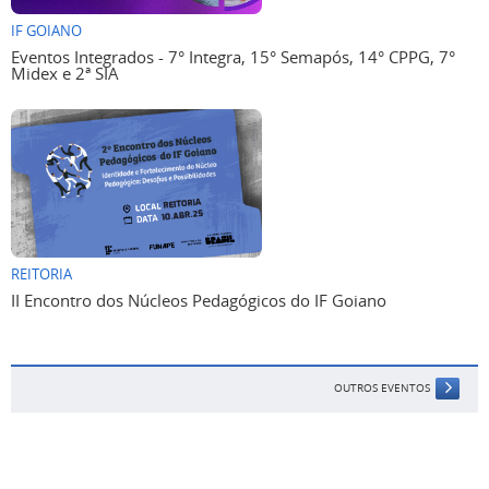
IF GOIANO
Eventos Integrados - 7° Integra, 15° Semapós, 14° CPPG, 7°
Midex e 2ª SIA
REITORIA
II Encontro dos Núcleos Pedagógicos do IF Goiano
OUTROS EVENTOS