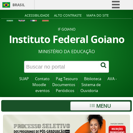
BRASIL
Simplifique!
ACESSIBILIDADE
ALTO CONTRASTE
MAPA DO SITE
Comunica BR
IF GOIANO
Participe
Instituto Federal Goiano
Acesso à informação
MINISTÉRIO DA EDUCAÇÃO
Legislação
Canais
SUAP
Contato
Pag Tesouro
Biblioteca
AVA -
Moodle
Documentos
Sistema de
eventos
Periódicos
Ouvidoria
MENU