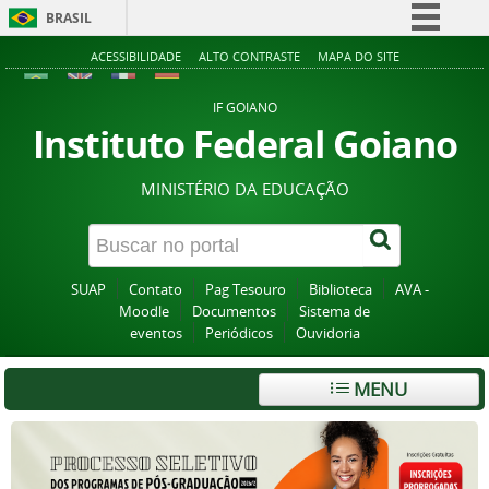
BRASIL
Simplifique!
ACESSIBILIDADE
ALTO CONTRASTE
MAPA DO SITE
Comunica BR
IF GOIANO
Participe
Instituto Federal Goiano
Acesso à informação
MINISTÉRIO DA EDUCAÇÃO
Legislação
Canais
SUAP
Contato
Pag Tesouro
Biblioteca
AVA -
Moodle
Documentos
Sistema de
eventos
Periódicos
Ouvidoria
MENU