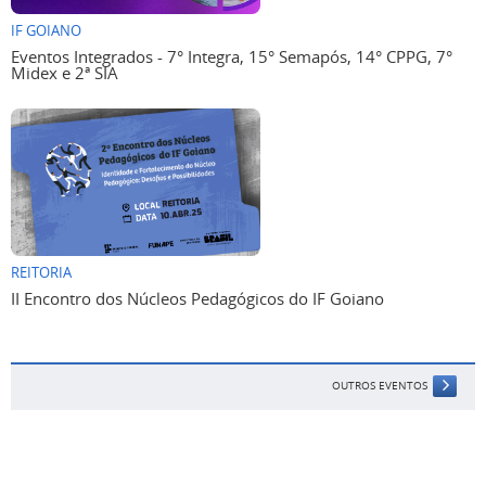
IF GOIANO
Eventos Integrados - 7° Integra, 15° Semapós, 14° CPPG, 7°
Midex e 2ª SIA
REITORIA
II Encontro dos Núcleos Pedagógicos do IF Goiano
OUTROS EVENTOS