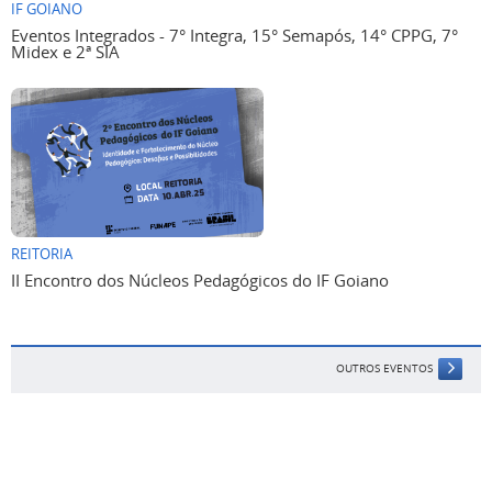
IF GOIANO
Eventos Integrados - 7° Integra, 15° Semapós, 14° CPPG, 7°
Midex e 2ª SIA
REITORIA
II Encontro dos Núcleos Pedagógicos do IF Goiano
OUTROS EVENTOS