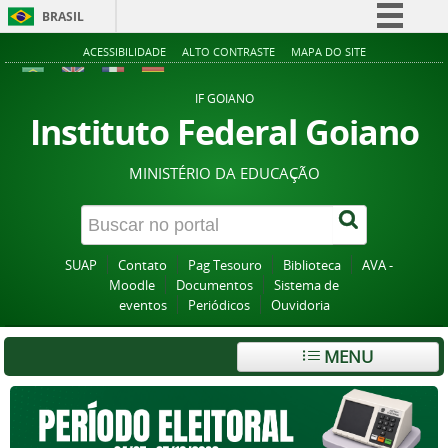
BRASIL
Simplifique!
ACESSIBILIDADE
ALTO CONTRASTE
MAPA DO SITE
Comunica BR
IF GOIANO
Participe
Instituto Federal Goiano
Acesso à informação
MINISTÉRIO DA EDUCAÇÃO
Legislação
Canais
SUAP
Contato
Pag Tesouro
Biblioteca
AVA -
Moodle
Documentos
Sistema de
eventos
Periódicos
Ouvidoria
MENU