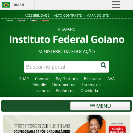
BRASIL
Simplifique!
ACESSIBILIDADE
ALTO CONTRASTE
MAPA DO SITE
Comunica BR
IF GOIANO
Participe
Instituto Federal Goiano
Acesso à informação
MINISTÉRIO DA EDUCAÇÃO
Legislação
Canais
SUAP
Contato
Pag Tesouro
Biblioteca
AVA -
Moodle
Documentos
Sistema de
eventos
Periódicos
Ouvidoria
MENU