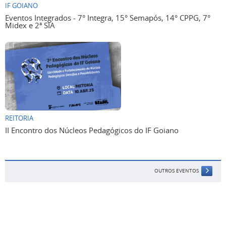
IF GOIANO
Eventos Integrados - 7° Integra, 15° Semapós, 14° CPPG, 7°
Midex e 2ª SIA
REITORIA
II Encontro dos Núcleos Pedagógicos do IF Goiano
OUTROS EVENTOS