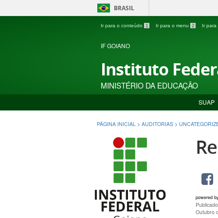
BRASIL
Ir para o conteúdo
1
Ir para o menu
2
Ir par
IF GOIANO
Instituto Fede
MINISTÉRIO DA EDUCAÇÃO
SUAP
PÁGINA INICIAL
>
AUDITORIAS
>
UNCATEGORIZ
Re
powered b
Publicado
Outubro 