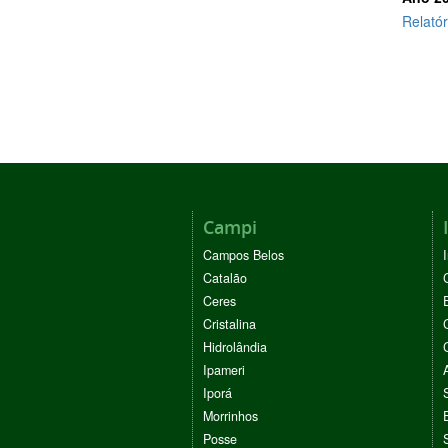
Relatór
Campi
Campos Belos
Catalão
Ceres
Cristalina
Hidrolândia
Ipameri
Iporá
Morrinhos
Posse