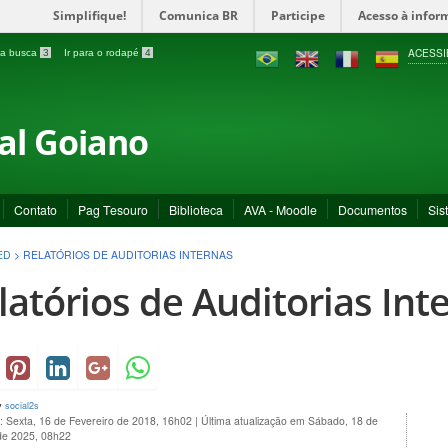
Simplifique!
Comunica BR
Participe
Acesso à infor
ACESSI
a a busca
3
Ir para o rodapé
4
ral Goiano
Contato
Pag Tesouro
Biblioteca
AVA - Moodle
Documentos
Sis
ED
>
RELATÓRIOS DE AUDITORIAS INTERNAS
latórios de Auditorias Int
y
social2s
: Sexta, 16 de Fevereiro de 2018, 16h02
|
Última atualização em Sábado, 18 de
de 2025, 08h22