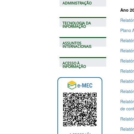
ADMINISTRAÇÃO
Ano 2
Relató
TECNOLOGIA DA
INFORMAÇÃO
Plano 
Relatór
ASSUNTOS
INTERNACIONAIS
Relatór
Relatór
ACESSO À
INFORMAÇÃO
Relató
Relatór
Relatór
Relatór
de con
Relatór
Relató