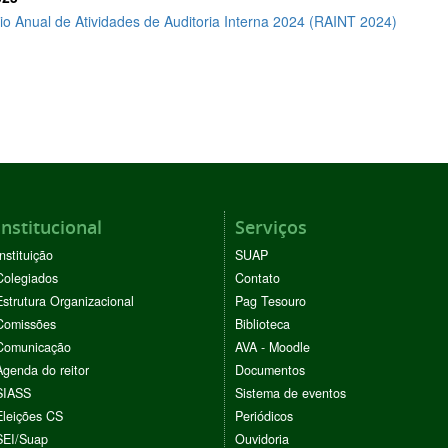
io Anual de Atividades de Auditoria Interna 2024 (RAINT 2024)
Institucional
Serviços
Instituição
SUAP
Colegiados
Contato
Estrutura Organizacional
Pag Tesouro
Comissões
Biblioteca
Comunicação
AVA - Moodle
Agenda do reitor
Documentos
SIASS
Sistema de eventos
Eleições CS
Periódicos
SEI/Suap
Ouvidoria