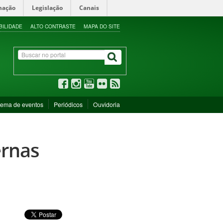
mação
Legislação
Canais
BILIDADE
ALTO CONTRASTE
MAPA DO SITE
tema de eventos
Periódicos
Ouvidoria
ernas