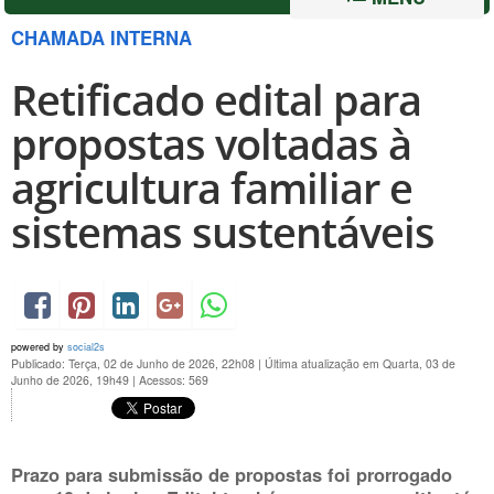
CHAMADA INTERNA
Retificado edital para
propostas voltadas à
agricultura familiar e
sistemas sustentáveis
powered by
social2s
Publicado: Terça, 02 de Junho de 2026, 22h08
|
Última atualização em Quarta, 03 de
Junho de 2026, 19h49
|
Acessos: 569
Prazo para submissão de propostas foi prorrogado