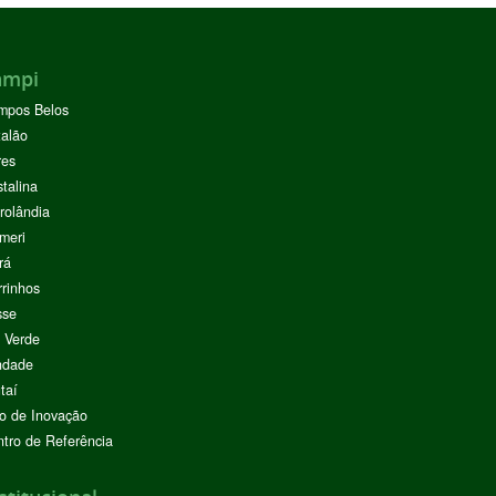
ampi
mpos Belos
alão
res
stalina
rolândia
meri
rá
rinhos
sse
 Verde
ndade
taí
o de Inovação
tro de Referência