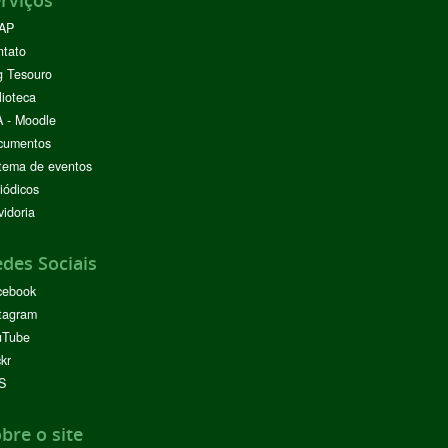
AP
ntato
g Tesouro
lioteca
 - Moodle
cumentos
tema de eventos
iódicos
idoria
des Sociais
cebook
tagram
uTube
ckr
S
bre o site