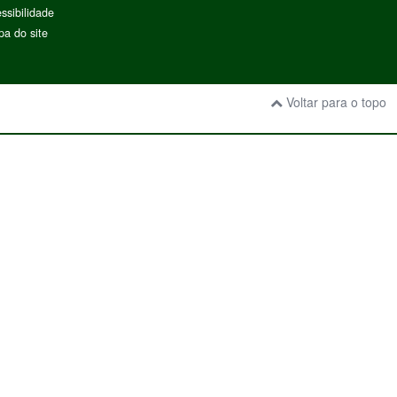
ssibilidade
a do site
Voltar para o topo