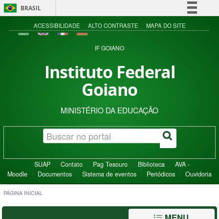
BRASIL
Simplifique!
ACESSIBILIDADE
ALTO CONTRASTE
MAPA DO SITE
Comunica BR
IF GOIANO
Participe
Instituto Federal
Acesso à informação
Goiano
Legislação
Canais
MINISTÉRIO DA EDUCAÇÃO
SUAP
Contato
Pag Tesouro
Biblioteca
AVA -
Moodle
Documentos
Sistema de eventos
Periódicos
Ouvidoria
PÁGINA INICIAL
MENU