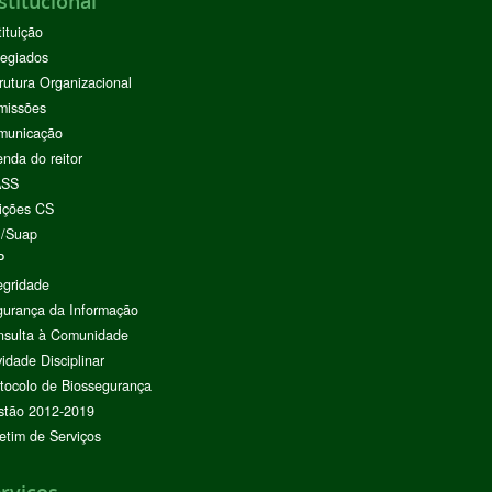
stitucional
tituição
egiados
rutura Organizacional
missões
municação
nda do reitor
ASS
ições CS
I/Suap
P
egridade
urança da Informação
nsulta à Comunidade
vidade Disciplinar
tocolo de Biossegurança
stão 2012-2019
etim de Serviços
rviços