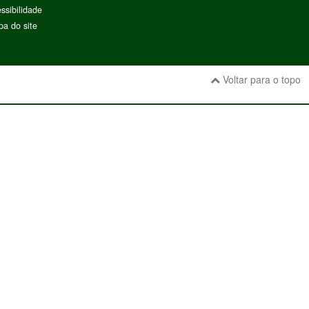
ssibilidade
a do site
Voltar para o topo