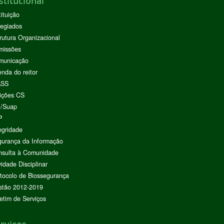
stitucional
tituição
egiados
rutura Organizacional
missões
municação
nda do reitor
ASS
ições CS
I/Suap
P
egridade
urança da Informação
nsulta à Comunidade
vidade Disciplinar
tocolo de Biossegurança
stão 2012-2019
etim de Serviços
rviços