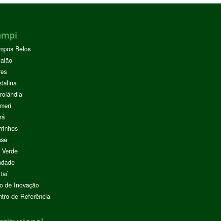
ampi
mpos Belos
alão
res
stalina
rolândia
meri
rá
rinhos
sse
 Verde
ndade
taí
o de Inovação
tro de Referência