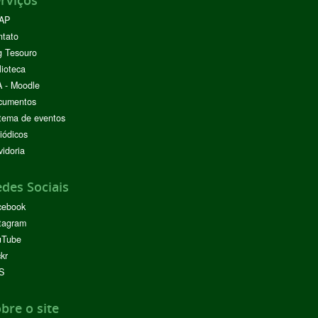
AP
ntato
g Tesouro
lioteca
 - Moodle
cumentos
tema de eventos
iódicos
idoria
des Sociais
cebook
tagram
uTube
ckr
S
bre o site