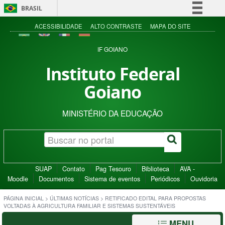
BRASIL
Simplifique!
ACESSIBILIDADE
ALTO CONTRASTE
MAPA DO SITE
Comunica BR
IF GOIANO
Participe
Instituto Federal
Acesso à informação
Goiano
Legislação
Canais
MINISTÉRIO DA EDUCAÇÃO
SUAP
Contato
Pag Tesouro
Biblioteca
AVA -
Moodle
Documentos
Sistema de eventos
Periódicos
Ouvidoria
PÁGINA INICIAL
>
ÚLTIMAS NOTÍCIAS
>
RETIFICADO EDITAL PARA PROPOSTAS
VOLTADAS À AGRICULTURA FAMILIAR E SISTEMAS SUSTENTÁVEIS
MENU