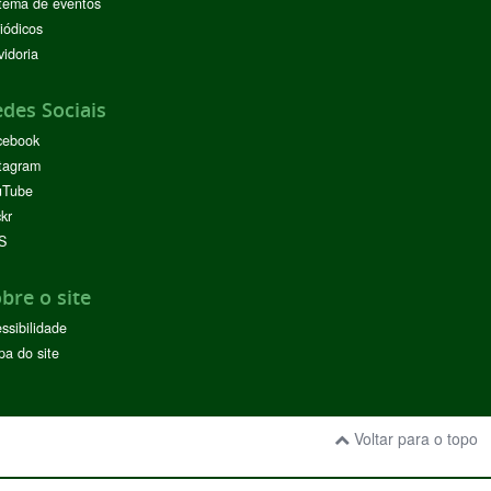
tema de eventos
iódicos
idoria
des Sociais
cebook
tagram
uTube
ckr
S
bre o site
ssibilidade
a do site
Voltar para o topo