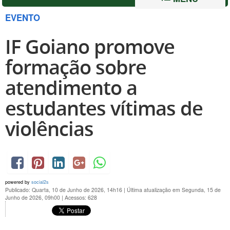
EVENTO
IF Goiano promove
formação sobre
atendimento a
estudantes vítimas de
violências
powered by
social2s
Publicado: Quarta, 10 de Junho de 2026, 14h16
|
Última atualização em Segunda, 15 de
Junho de 2026, 09h00
|
Acessos: 628