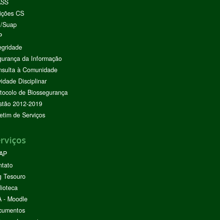
ASS
ições CS
I/Suap
P
egridade
urança da Informação
nsulta à Comunidade
vidade Disciplinar
tocolo de Biossegurança
stão 2012-2019
etim de Serviços
rviços
AP
ntato
g Tesouro
lioteca
 - Moodle
cumentos