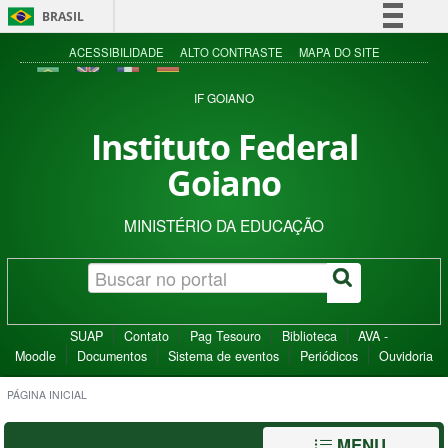
BRASIL
Simplifique!
ACESSIBILIDADE
ALTO CONTRASTE
MAPA DO SITE
Comunica BR
IF GOIANO
Participe
Instituto Federal
Acesso à informação
Goiano
Legislação
Canais
MINISTÉRIO DA EDUCAÇÃO
SUAP
Contato
Pag Tesouro
Biblioteca
AVA -
Moodle
Documentos
Sistema de eventos
Periódicos
Ouvidoria
PÁGINA INICIAL
MENU