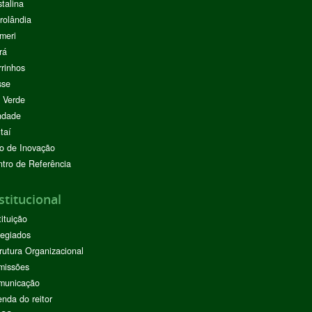
stalina
rolândia
meri
rá
rinhos
sse
 Verde
ndade
taí
o de Inovação
tro de Referência
stitucional
tituição
egiados
rutura Organizacional
missões
municação
nda do reitor