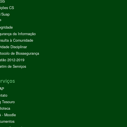
ASS
ições CS
I/Suap
P
egridade
urança da Informação
nsulta à Comunidade
vidade Disciplinar
tocolo de Biossegurança
stão 2012-2019
etim de Serviços
rviços
AP
ntato
g Tesouro
lioteca
 - Moodle
cumentos