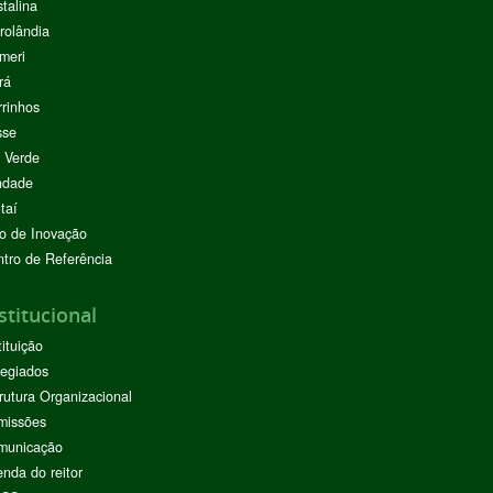
stalina
rolândia
meri
rá
rinhos
sse
 Verde
ndade
taí
o de Inovação
tro de Referência
stitucional
tituição
egiados
rutura Organizacional
missões
municação
nda do reitor