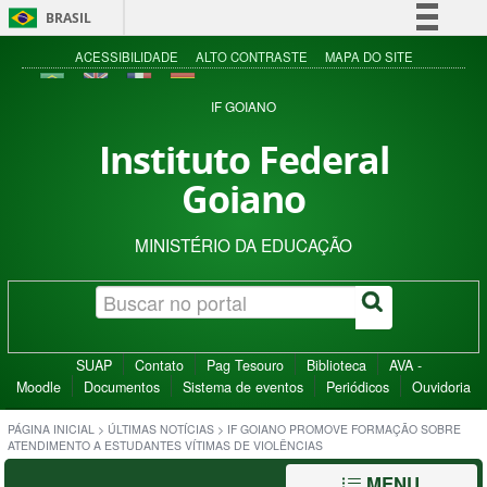
BRASIL
Simplifique!
ACESSIBILIDADE
ALTO CONTRASTE
MAPA DO SITE
Comunica BR
IF GOIANO
Participe
Instituto Federal
Acesso à informação
Goiano
Legislação
Canais
MINISTÉRIO DA EDUCAÇÃO
SUAP
Contato
Pag Tesouro
Biblioteca
AVA -
Moodle
Documentos
Sistema de eventos
Periódicos
Ouvidoria
PÁGINA INICIAL
>
ÚLTIMAS NOTÍCIAS
>
IF GOIANO PROMOVE FORMAÇÃO SOBRE
ATENDIMENTO A ESTUDANTES VÍTIMAS DE VIOLÊNCIAS
MENU