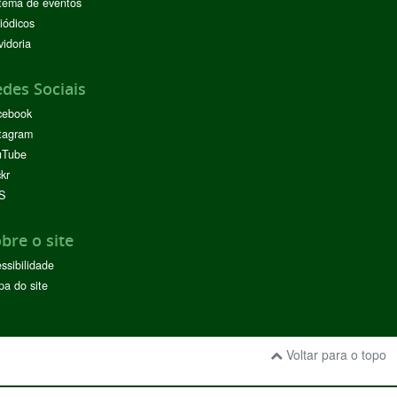
tema de eventos
iódicos
idoria
des Sociais
cebook
tagram
uTube
ckr
S
bre o site
ssibilidade
a do site
Voltar para o topo