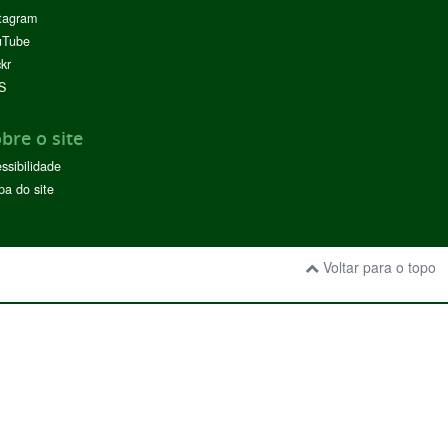
tagram
uTube
ckr
S
bre o site
ssibilidade
a do site
Voltar para o topo