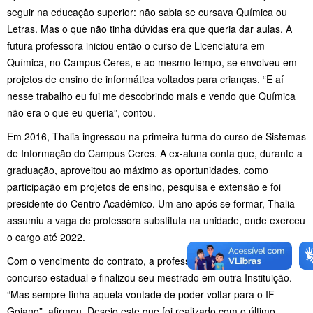
seguir na educação superior: não sabia se cursava Química ou
Letras. Mas o que não tinha dúvidas era que queria dar aulas. A
futura professora iniciou então o curso de Licenciatura em
Química, no Campus Ceres, e ao mesmo tempo, se envolveu em
projetos de ensino de informática voltados para crianças. “E aí
nesse trabalho eu fui me descobrindo mais e vendo que Química
não era o que eu queria”, contou.
Em 2016, Thalia ingressou na primeira turma do curso de Sistemas
de Informação do Campus Ceres. A ex-aluna conta que, durante a
graduação, aproveitou ao máximo as oportunidades, como
participação em projetos de ensino, pesquisa e extensão e foi
presidente do Centro Acadêmico. Um ano após se formar, Thalia
assumiu a vaga de professora substituta na unidade, onde exerceu
o cargo até 2022.
Com o vencimento do contrato, a professora passou em um
concurso estadual e finalizou seu mestrado em outra Instituição.
“Mas sempre tinha aquela vontade de poder voltar para o IF
Goiano”, afirmou. Desejo este que foi realizado com o último