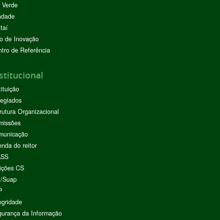
 Verde
ndade
taí
o de Inovação
tro de Referência
stitucional
tituição
egiados
rutura Organizacional
missões
municação
nda do reitor
ASS
ições CS
I/Suap
P
egridade
urança da Informação