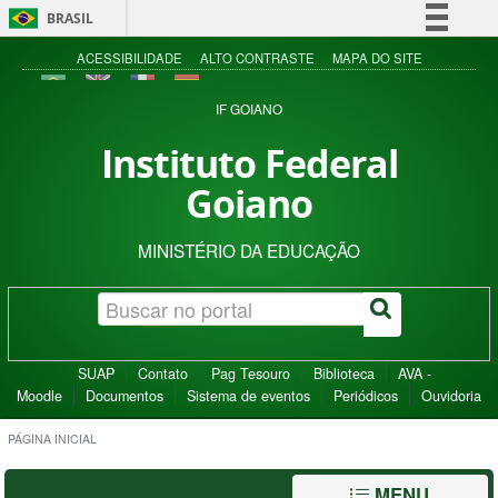
BRASIL
Simplifique!
ACESSIBILIDADE
ALTO CONTRASTE
MAPA DO SITE
Comunica BR
IF GOIANO
Participe
Instituto Federal
Acesso à informação
Goiano
Legislação
Canais
MINISTÉRIO DA EDUCAÇÃO
SUAP
Contato
Pag Tesouro
Biblioteca
AVA -
Moodle
Documentos
Sistema de eventos
Periódicos
Ouvidoria
PÁGINA INICIAL
MENU