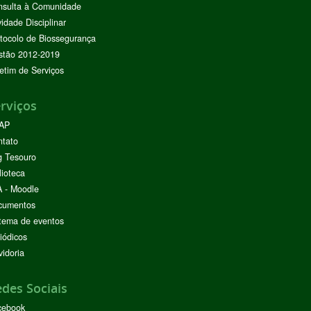
nsulta à Comunidade
vidade Disciplinar
tocolo de Biossegurança
stão 2012-2019
etim de Serviços
rviços
AP
ntato
g Tesouro
lioteca
 - Moodle
cumentos
tema de eventos
iódicos
idoria
des Sociais
cebook