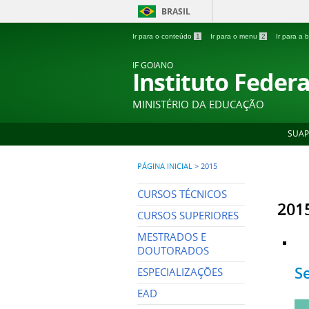
BRASIL
Ir para o conteúdo
1
Ir para o menu
2
Ir para a
IF GOIANO
Instituto Feder
MINISTÉRIO DA EDUCAÇÃO
SUAP
PÁGINA INICIAL
>
2015
CURSOS TÉCNICOS
201
CURSOS SUPERIORES
MESTRADOS E
DOUTORADOS
S
ESPECIALIZAÇÕES
EAD