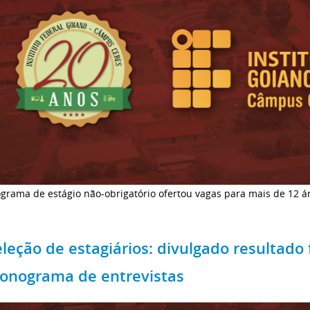
grama de estágio não-obrigatório ofertou vagas para mais de 12 á
leção de estagiários: divulgado resultado 
ronograma de entrevistas