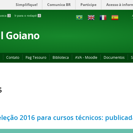
Simplifique!
Comunica BR
Participe
Acesso à infor
 busca
3
Ir para o rodapé
4
al Goiano
Contato
Pag Tesouro
Biblioteca
AVA - Moodle
Documentos
S
5
eleção 2016 para cursos técnicos: publicada