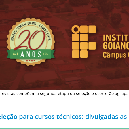
trevistas compõem a segunda etapa da seleção e ocorrerão agrupad
eleção para cursos técnicos: divulgadas a