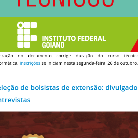
teração no documento corrige duração do curso técnic
formática.
Inscrições
se iniciam nesta segunda-feira, 26 de outubr
eleção de bolsistas de extensão: divulgado
ntrevistas