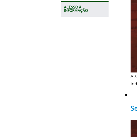
ACESSO À
INFORMAÇÃO
A s
ind
S