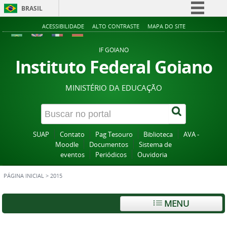
BRASIL
Simplifique!
ACESSIBILIDADE
ALTO CONTRASTE
MAPA DO SITE
Comunica BR
IF GOIANO
Participe
Instituto Federal Goiano
Acesso à informação
MINISTÉRIO DA EDUCAÇÃO
Legislação
Canais
SUAP
Contato
Pag Tesouro
Biblioteca
AVA -
Moodle
Documentos
Sistema de
eventos
Periódicos
Ouvidoria
PÁGINA INICIAL
>
2015
MENU