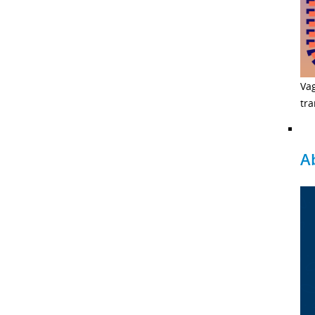
Vag
tra
A