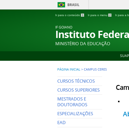
BRASIL
Ir para o conteúdo
1
Ir para o menu
2
Ir para a
IF GOIANO
Instituto Feder
MINISTÉRIO DA EDUCAÇÃO
SUAP
PÁGINA INICIAL
>
CAMPUS CERES
CURSOS TÉCNICOS
Cam
CURSOS SUPERIORES
MESTRADOS E
DOUTORADOS
A
ESPECIALIZAÇÕES
EAD