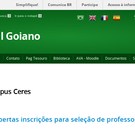
Simplifique!
Comunica BR
Participe
Acesso à infor
 busca
3
Ir para o rodapé
4
al Goiano
Contato
Pag Tesouro
Biblioteca
AVA - Moodle
Documentos
S
pus Ceres
bertas inscrições para seleção de professo