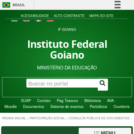
BRASIL
Simplifique!
ACESSIBILIDADE
ALTO CONTRASTE
MAPA DO SITE
Comunica BR
IF GOIANO
Participe
Instituto Federal
Acesso à informação
Goiano
Legislação
Canais
MINISTÉRIO DA EDUCAÇÃO
SUAP
Contato
Pag Tesouro
Biblioteca
AVA -
Moodle
Documentos
Sistema de eventos
Periódicos
Ouvidoria
PÁGINA INICIAL
>
PARTICIPAÇÃO SOCIAL
>
CONSULTA PÚBLICA DE DOCUMENTOS
MENU