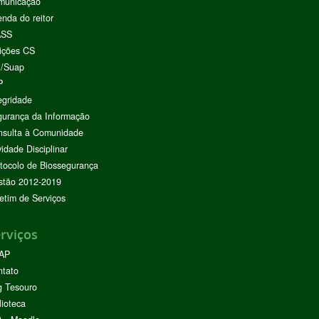
municação
nda do reitor
ASS
ições CS
I/Suap
P
egridade
urança da Informação
nsulta à Comunidade
vidade Disciplinar
tocolo de Biossegurança
stão 2012-2019
etim de Serviços
rviços
AP
ntato
g Tesouro
lioteca