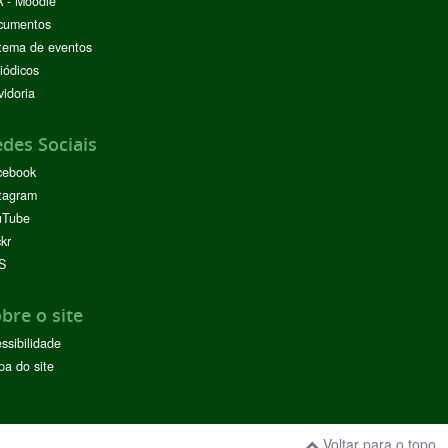
 - Moodle
cumentos
tema de eventos
iódicos
idoria
des Sociais
cebook
tagram
uTube
ckr
S
bre o site
ssibilidade
a do site
Voltar para o topo