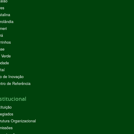
alão
res
stalina
rolândia
meri
rá
rinhos
sse
 Verde
ndade
taí
o de Inovação
tro de Referência
stitucional
tituição
egiados
rutura Organizacional
missões