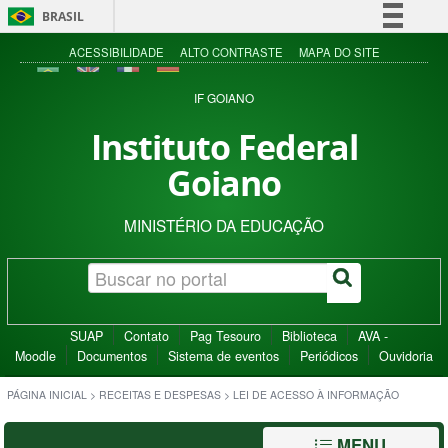
BRASIL
Simplifique!
ACESSIBILIDADE
ALTO CONTRASTE
MAPA DO SITE
Comunica BR
IF GOIANO
Participe
Instituto Federal
Acesso à informação
Goiano
Legislação
Canais
MINISTÉRIO DA EDUCAÇÃO
SUAP
Contato
Pag Tesouro
Biblioteca
AVA -
Moodle
Documentos
Sistema de eventos
Periódicos
Ouvidoria
PÁGINA INICIAL
>
RECEITAS E DESPESAS
>
LEI DE ACESSO À INFORMAÇÃO
MENU