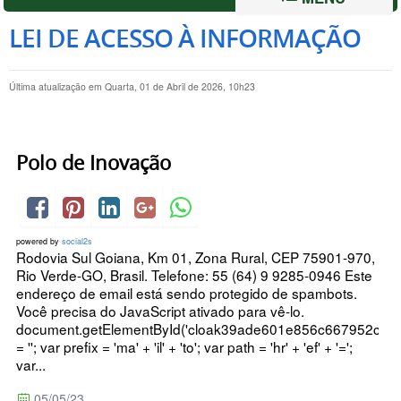
LEI DE ACESSO À INFORMAÇÃO
Última atualização em Quarta, 01 de Abril de 2026, 10h23
Polo de Inovação
powered by
social2s
Rodovia Sul Goiana, Km 01, Zona Rural, CEP 75901-970,
Rio Verde-GO, Brasil. Telefone: 55 (64) 9 9285-0946 Este
endereço de email está sendo protegido de spambots.
Você precisa do JavaScript ativado para vê-lo.
document.getElementById('cloak39ade601e856c667952cfe2
= ''; var prefix = 'ma' + 'il' + 'to'; var path = 'hr' + 'ef' + '=';
var...
05/05/23