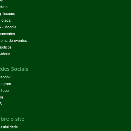
AP
ntato
g Tesouro
lioteca
 - Moodle
cumentos
tema de eventos
iódicos
idoria
des Sociais
cebook
tagram
uTube
ckr
S
bre o site
ssibilidade