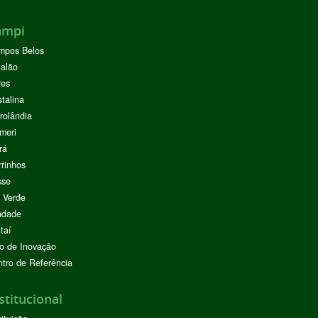
ampi
mpos Belos
alão
res
stalina
rolândia
meri
rá
rinhos
sse
 Verde
ndade
taí
o de Inovação
tro de Referência
stitucional