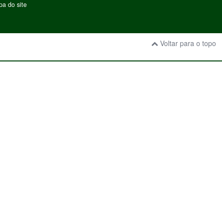
a do site
Voltar para o topo