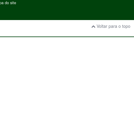
a do site
Voltar para o topo