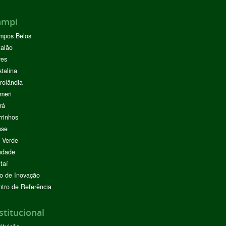
ampi
mpos Belos
alão
res
stalina
rolândia
meri
rá
rinhos
sse
 Verde
ndade
taí
o de Inovação
tro de Referência
stitucional