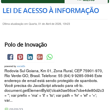
LEI DE ACESSO À INFORMAÇÃO
Última atualização em Quarta, 01 de Abril de 2026, 10h23
Polo de Inovação
powered by
social2s
Rodovia Sul Goiana, Km 01, Zona Rural, CEP 75901-970,
Rio Verde-GO, Brasil. Telefone: 55 (64) 9 9285-0946 Este
endereço de email está sendo protegido de spambots.
Você precisa do JavaScript ativado para vê-lo.
document.getElementById('cloak0ae56ce7cbe4de80d2c32b7
= ''; var prefix = 'ma' + 'il' + 'to'; var path = 'hr' + 'ef' + '=';
var...
05/05/23