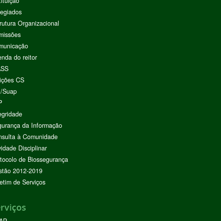
tituição
egiados
rutura Organizacional
missões
municação
nda do reitor
ASS
ições CS
I/Suap
P
egridade
urança da Informação
nsulta à Comunidade
vidade Disciplinar
tocolo de Biossegurança
stão 2012-2019
etim de Serviços
rviços