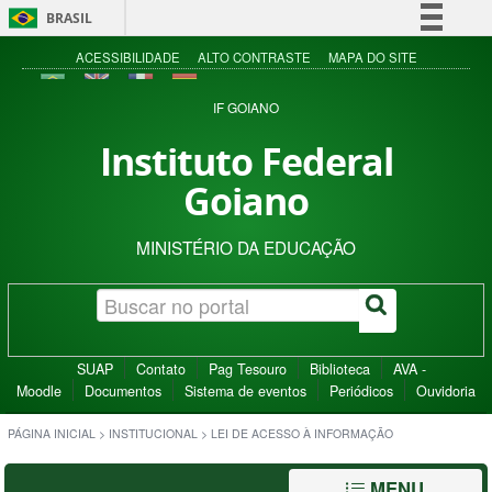
BRASIL
Simplifique!
ACESSIBILIDADE
ALTO CONTRASTE
MAPA DO SITE
Comunica BR
IF GOIANO
Participe
Instituto Federal
Acesso à informação
Goiano
Legislação
Canais
MINISTÉRIO DA EDUCAÇÃO
SUAP
Contato
Pag Tesouro
Biblioteca
AVA -
Moodle
Documentos
Sistema de eventos
Periódicos
Ouvidoria
PÁGINA INICIAL
>
INSTITUCIONAL
>
LEI DE ACESSO À INFORMAÇÃO
MENU