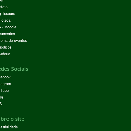
AP
ntato
g Tesouro
lioteca
 - Moodle
cumentos
tema de eventos
iódicos
idoria
des Sociais
cebook
tagram
uTube
ckr
S
bre o site
ssibilidade