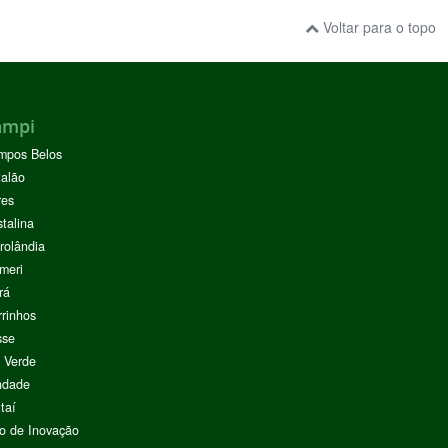
Voltar para o topo
ampi
mpos Belos
alão
res
stalina
rolândia
meri
rá
rinhos
sse
 Verde
ndade
taí
o de Inovação