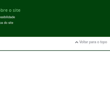
bre o site
ssibilidade
a do site
Voltar para o topo