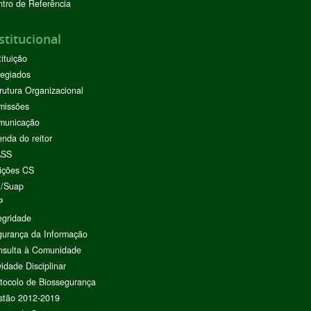
tro de Referência
stitucional
tituição
egiados
rutura Organizacional
missões
municação
nda do reitor
ASS
ições CS
I/Suap
P
egridade
urança da Informação
nsulta à Comunidade
vidade Disciplinar
tocolo de Biossegurança
stão 2012-2019