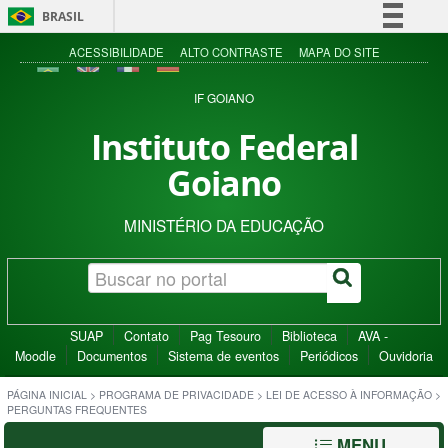
BRASIL
Simplifique!
ACESSIBILIDADE
ALTO CONTRASTE
MAPA DO SITE
Comunica BR
IF GOIANO
Participe
Instituto Federal
Acesso à informação
Goiano
Legislação
Canais
MINISTÉRIO DA EDUCAÇÃO
SUAP
Contato
Pag Tesouro
Biblioteca
AVA -
Moodle
Documentos
Sistema de eventos
Periódicos
Ouvidoria
PÁGINA INICIAL
>
PROGRAMA DE PRIVACIDADE
>
LEI DE ACESSO À INFORMAÇÃO
>
PERGUNTAS FREQUENTES
MENU