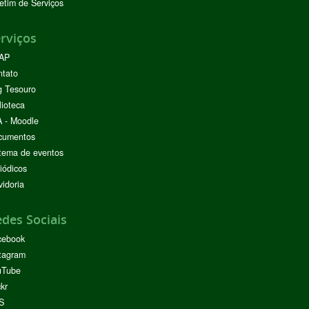
etim de Serviços
rviços
AP
ntato
g Tesouro
lioteca
 - Moodle
cumentos
tema de eventos
iódicos
idoria
des Sociais
cebook
tagram
uTube
ckr
S