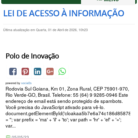
LEI DE ACESSO À INFORMAÇÃO
Última atualização em Quarta, 01 de Abril de 2026, 10h23
Polo de Inovação
powered by
social2s
Rodovia Sul Goiana, Km 01, Zona Rural, CEP 75901-970,
Rio Verde-GO, Brasil. Telefone: 55 (64) 9 9285-0946 Este
endereço de email está sendo protegido de spambots.
Você precisa do JavaScript ativado para vê-lo.
document.getElementById('cloakaa5b7e6a74c186d858788c
= ''; var prefix = 'ma' + 'il' + 'to'; var path = 'hr' + 'ef' + '=';
var...
05/05/23