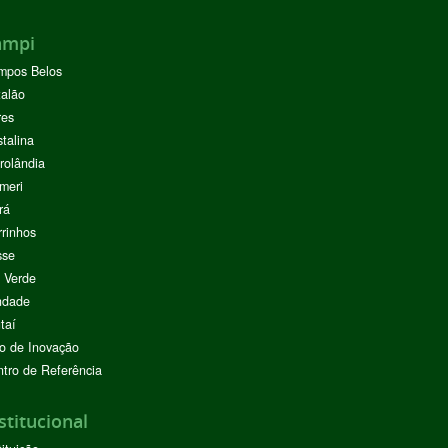
ampi
mpos Belos
alão
res
stalina
rolândia
meri
rá
rinhos
sse
 Verde
ndade
taí
o de Inovação
tro de Referência
stitucional