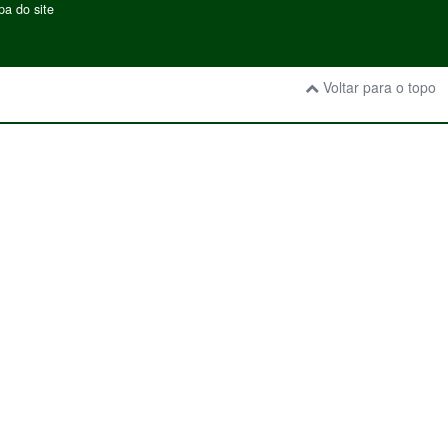
a do site
Voltar para o topo