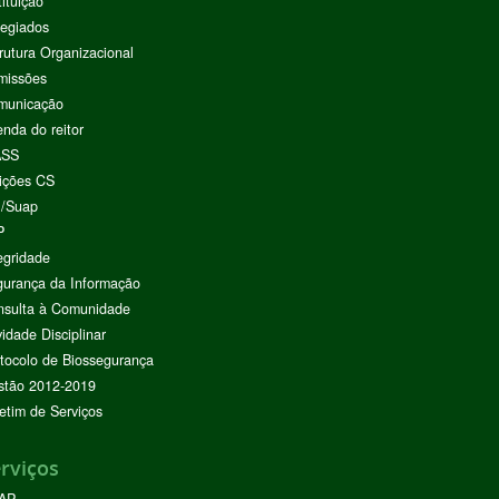
tituição
egiados
rutura Organizacional
missões
municação
nda do reitor
ASS
ições CS
I/Suap
P
egridade
urança da Informação
nsulta à Comunidade
vidade Disciplinar
tocolo de Biossegurança
stão 2012-2019
etim de Serviços
rviços