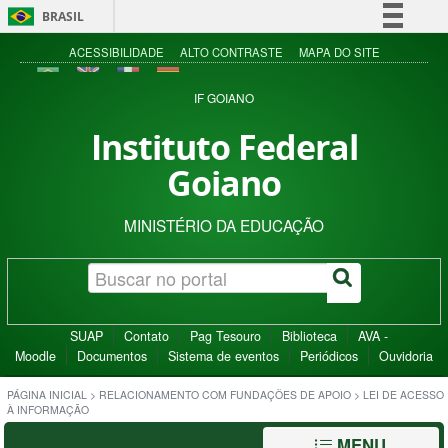
BRASIL
Simplifique!
ACESSIBILIDADE
ALTO CONTRASTE
MAPA DO SITE
Comunica BR
IF GOIANO
Participe
Instituto Federal
Acesso à informação
Goiano
Legislação
Canais
MINISTÉRIO DA EDUCAÇÃO
SUAP
Contato
Pag Tesouro
Biblioteca
AVA -
Moodle
Documentos
Sistema de eventos
Periódicos
Ouvidoria
PÁGINA INICIAL
>
RELACIONAMENTO COM FUNDAÇÕES DE APOIO
>
LEI DE ACESSO
À INFORMAÇÃO
MENU