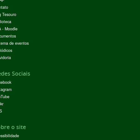
AP
ntato
g Tesouro
lioteca
 - Moodle
cumentos
tema de eventos
iódicos
idoria
des Sociais
cebook
tagram
uTube
ckr
S
bre o site
ssibilidade