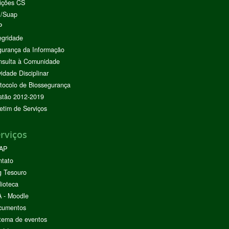
ições CS
I/Suap
P
egridade
urança da Informação
nsulta à Comunidade
vidade Disciplinar
tocolo de Biossegurança
stão 2012-2019
etim de Serviços
rviços
AP
ntato
g Tesouro
lioteca
 - Moodle
cumentos
tema de eventos