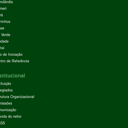
rolândia
meri
rá
rinhos
sse
 Verde
ndade
taí
o de Inovação
tro de Referência
stitucional
tituição
egiados
rutura Organizacional
missões
municação
nda do reitor
ASS