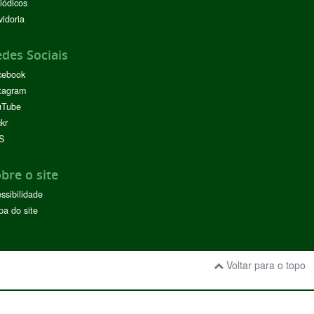
iódicos
idoria
des Sociais
cebook
tagram
uTube
ckr
S
bre o site
ssibilidade
a do site
Voltar para o topo