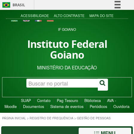
BRASIL
Simplifique!
ACESSIBILIDADE
ALTO CONTRASTE
MAPA DO SITE
Comunica BR
IF GOIANO
Participe
Instituto Federal
Acesso à informação
Goiano
Legislação
Canais
MINISTÉRIO DA EDUCAÇÃO
SUAP
Contato
Pag Tesouro
Biblioteca
AVA -
Moodle
Documentos
Sistema de eventos
Periódicos
Ouvidoria
PÁGINA INICIAL
>
REGISTRO DE FREQUÊNCIA
>
GESTÃO DE PESSOAS
MENU