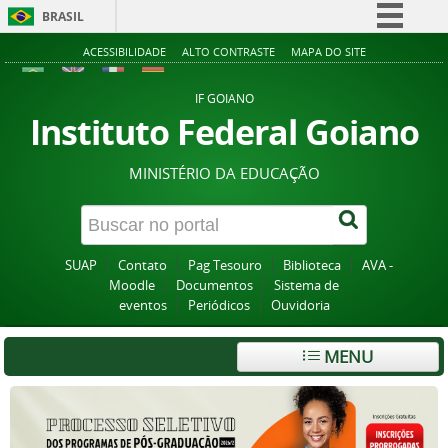
BRASIL
Simplifique!
ACESSIBILIDADE
ALTO CONTRASTE
MAPA DO SITE
Comunica BR
IF GOIANO
Participe
Instituto Federal Goiano
Acesso à informação
MINISTÉRIO DA EDUCAÇÃO
Legislação
Canais
SUAP
Contato
Pag Tesouro
Biblioteca
AVA -
Moodle
Documentos
Sistema de
eventos
Periódicos
Ouvidoria
MENU