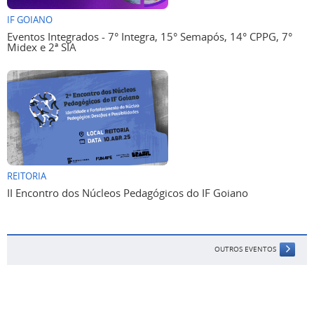
IF GOIANO
Eventos Integrados - 7° Integra, 15° Semapós, 14° CPPG, 7°
Midex e 2ª SIA
REITORIA
II Encontro dos Núcleos Pedagógicos do IF Goiano
OUTROS EVENTOS