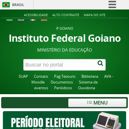
BRASIL
Simplifique!
ACESSIBILIDADE
ALTO CONTRASTE
MAPA DO SITE
Comunica BR
IF GOIANO
Participe
Instituto Federal Goiano
Acesso à informação
MINISTÉRIO DA EDUCAÇÃO
Legislação
Canais
SUAP
Contato
Pag Tesouro
Biblioteca
AVA -
Moodle
Documentos
Sistema de
eventos
Periódicos
Ouvidoria
MENU