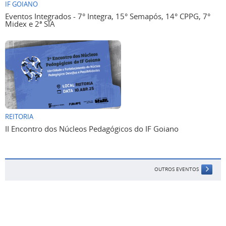
IF GOIANO
Eventos Integrados - 7° Integra, 15° Semapós, 14° CPPG, 7°
Midex e 2ª SIA
REITORIA
II Encontro dos Núcleos Pedagógicos do IF Goiano
OUTROS EVENTOS