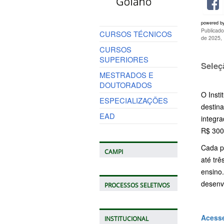
powered b
Publicado
CURSOS TÉCNICOS
de 2025,
CURSOS
SUPERIORES
Seleç
MESTRADOS E
DOUTORADOS
O Insti
ESPECIALIZAÇÕES
destin
EAD
integra
R$ 300
Cada p
CAMPI
até tr
ensino
desenvo
PROCESSOS SELETIVOS
Acesse
INSTITUCIONAL