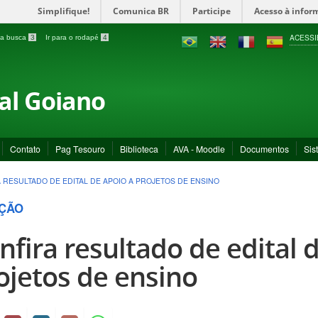
Simplifique!
Comunica BR
Participe
Acesso à infor
ACESSI
a a busca
3
Ir para o rodapé
4
ral Goiano
Contato
Pag Tesouro
Biblioteca
AVA - Moodle
Documentos
Sis
 RESULTADO DE EDITAL DE APOIO A PROJETOS DE ENSINO
ÇÃO
nfira resultado de edital 
ojetos de ensino