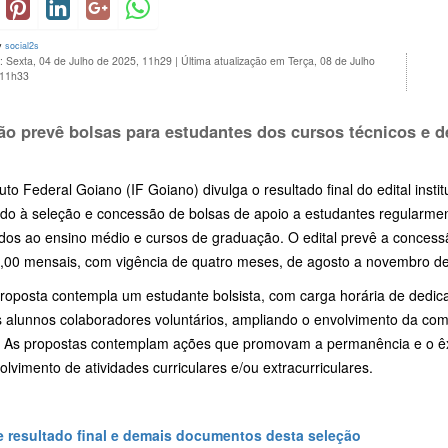
y
social2s
: Sexta, 04 de Julho de 2025, 11h29
|
Última atualização em Terça, 08 de Julho
 11h33
ão prevê bolsas para estudantes dos cursos técnicos e 
tuto Federal Goiano (IF Goiano) divulga o resultado final do edital insti
ado à seleção e concessão de bolsas de apoio a estudantes regularmen
dos ao ensino médio e cursos de graduação. O edital prevê a concessã
,00 mensais, com vigência de quatro meses, de agosto a novembro d
roposta contempla um estudante bolsista, com carga horária de dedi
ês alunnos colaboradores voluntários, ampliando o envolvimento da co
. As propostas contemplam ações que promovam a permanência e o êxi
lvimento de atividades curriculares e/ou extracurriculares.
 resultado final e demais documentos desta seleção