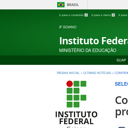
BRASIL
Ir para o conteúdo
1
Ir para o menu
2
Ir par
IF GOIANO
Instituto Fede
MINISTÉRIO DA EDUCAÇÃO
SUAP
PÁGINA INICIAL
>
ÚLTIMAS NOTÍCIAS
>
CONFIRA
SELE
Co
pr