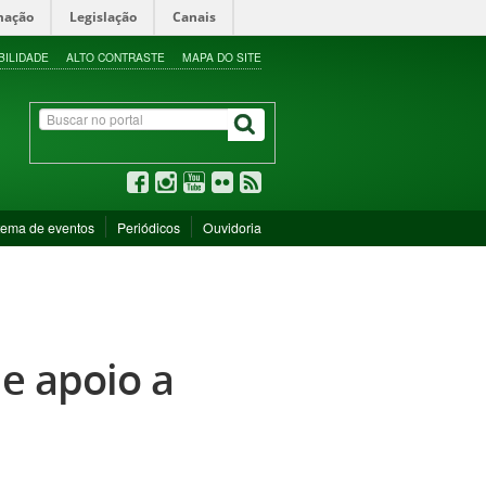
mação
Legislação
Canais
BILIDADE
ALTO CONTRASTE
MAPA DO SITE
tema de eventos
Periódicos
Ouvidoria
de apoio a