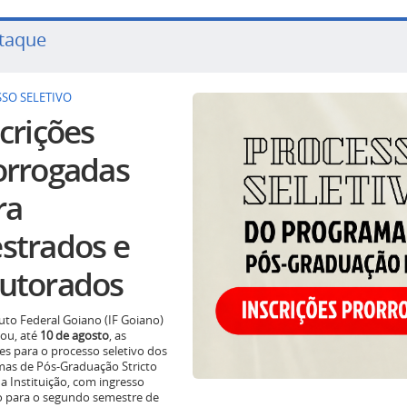
taque
SO SELETIVO
crições
orrogadas
ra
strados e
utorados
tuto Federal Goiano (IF Goiano)
ou, até
10 de agosto
, as
ões para o processo seletivo dos
as de Pós-Graduação Stricto
a Instituição, com ingresso
o para o segundo semestre de