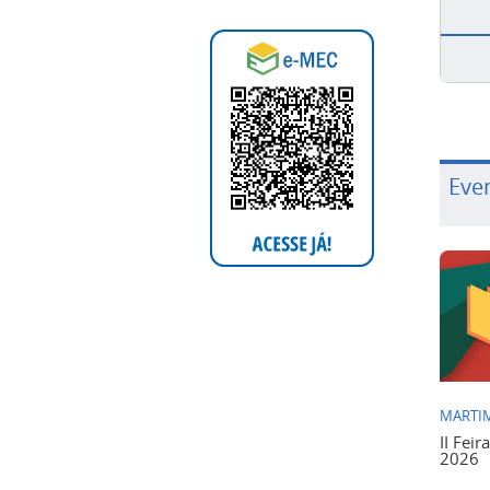
Eve
MARTIM
II Feir
2026