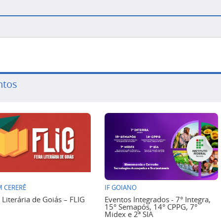
ntos
 CERERÊ
IF GOIANO
a Literária de Goiás – FLIG
Eventos Integrados - 7° Integra,
15° Semapós, 14° CPPG, 7°
Midex e 2ª SIA