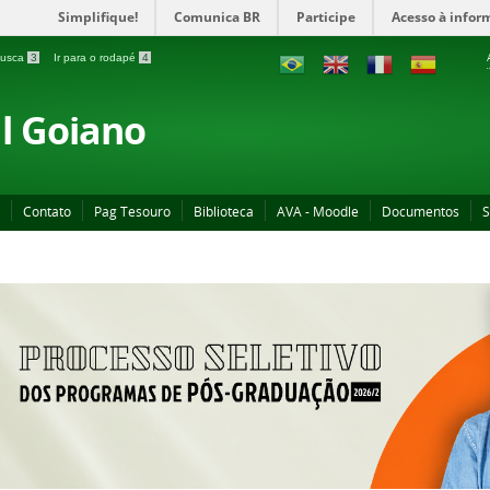
Simplifique!
Comunica BR
Participe
Acesso à infor
 busca
3
Ir para o rodapé
4
al Goiano
Contato
Pag Tesouro
Biblioteca
AVA - Moodle
Documentos
S