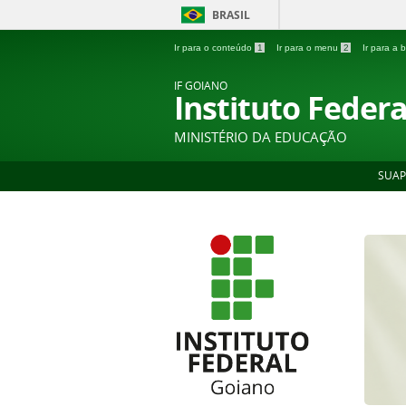
BRASIL
Ir para o conteúdo
1
Ir para o menu
2
Ir para a
IF GOIANO
Instituto Feder
MINISTÉRIO DA EDUCAÇÃO
SUAP