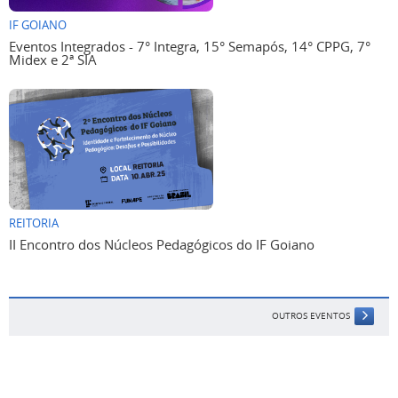
IF GOIANO
Eventos Integrados - 7° Integra, 15° Semapós, 14° CPPG, 7°
Midex e 2ª SIA
REITORIA
II Encontro dos Núcleos Pedagógicos do IF Goiano
OUTROS EVENTOS