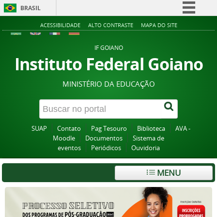
BRASIL
Simplifique!
ACESSIBILIDADE
ALTO CONTRASTE
MAPA DO SITE
Comunica BR
IF GOIANO
Participe
Instituto Federal Goiano
Acesso à informação
MINISTÉRIO DA EDUCAÇÃO
Legislação
Canais
SUAP
Contato
Pag Tesouro
Biblioteca
AVA -
Moodle
Documentos
Sistema de
eventos
Periódicos
Ouvidoria
MENU