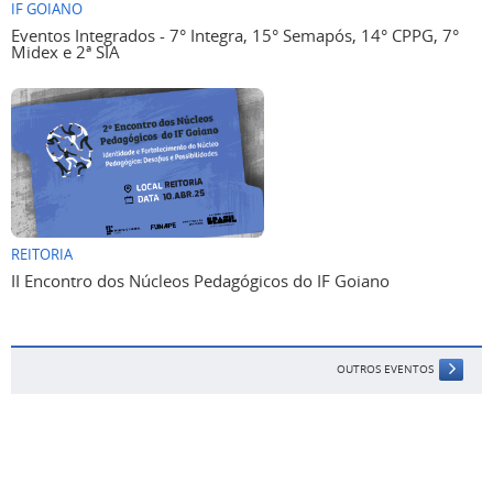
IF GOIANO
Eventos Integrados - 7° Integra, 15° Semapós, 14° CPPG, 7°
Midex e 2ª SIA
REITORIA
II Encontro dos Núcleos Pedagógicos do IF Goiano
OUTROS EVENTOS