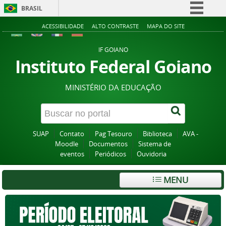
BRASIL
Simplifique!
ACESSIBILIDADE
ALTO CONTRASTE
MAPA DO SITE
Comunica BR
IF GOIANO
Participe
Instituto Federal Goiano
Acesso à informação
MINISTÉRIO DA EDUCAÇÃO
Legislação
Canais
SUAP
Contato
Pag Tesouro
Biblioteca
AVA -
Moodle
Documentos
Sistema de
eventos
Periódicos
Ouvidoria
MENU