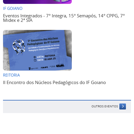
IF GOIANO
Eventos Integrados - 7° Integra, 15° Semapós, 14° CPPG, 7°
Midex e 2ª SIA
REITORIA
II Encontro dos Núcleos Pedagógicos do IF Goiano
OUTROS EVENTOS