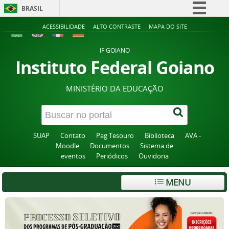
BRASIL
Simplifique!
ACESSIBILIDADE
ALTO CONTRASTE
MAPA DO SITE
Comunica BR
IF GOIANO
Participe
Instituto Federal Goiano
Acesso à informação
MINISTÉRIO DA EDUCAÇÃO
Legislação
Canais
SUAP
Contato
Pag Tesouro
Biblioteca
AVA -
Moodle
Documentos
Sistema de
eventos
Periódicos
Ouvidoria
MENU