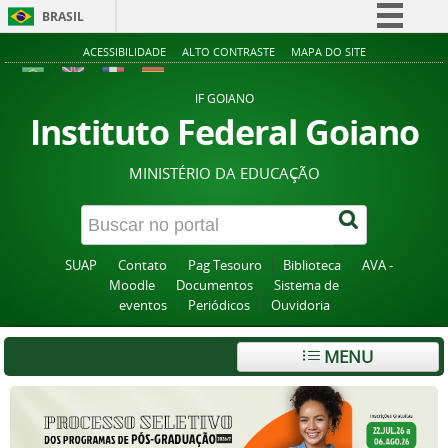
BRASIL
Simplifique!
ACESSIBILIDADE
ALTO CONTRASTE
MAPA DO SITE
Comunica BR
IF GOIANO
Participe
Instituto Federal Goiano
Acesso à informação
MINISTÉRIO DA EDUCAÇÃO
Legislação
Canais
SUAP
Contato
Pag Tesouro
Biblioteca
AVA -
Moodle
Documentos
Sistema de
eventos
Periódicos
Ouvidoria
MENU