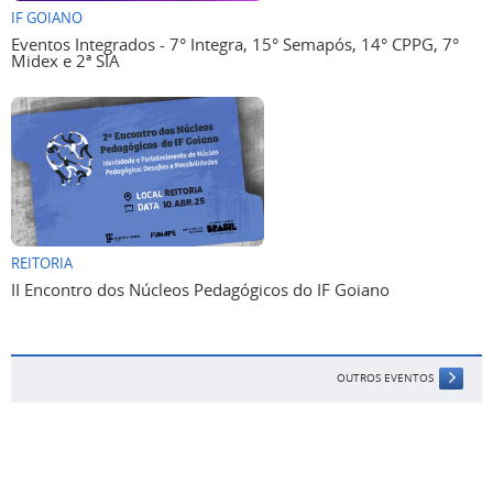
IF GOIANO
Eventos Integrados - 7° Integra, 15° Semapós, 14° CPPG, 7°
Midex e 2ª SIA
REITORIA
II Encontro dos Núcleos Pedagógicos do IF Goiano
OUTROS EVENTOS