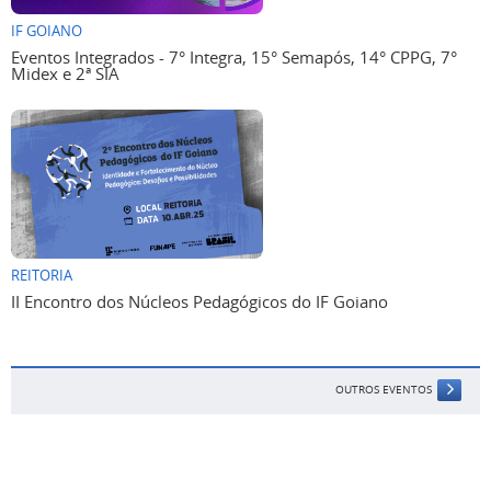
IF GOIANO
Eventos Integrados - 7° Integra, 15° Semapós, 14° CPPG, 7°
Midex e 2ª SIA
REITORIA
II Encontro dos Núcleos Pedagógicos do IF Goiano
OUTROS EVENTOS