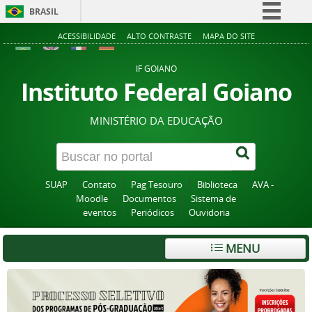
BRASIL
Simplifique!
ACESSIBILIDADE
ALTO CONTRASTE
MAPA DO SITE
Comunica BR
IF GOIANO
Participe
Instituto Federal Goiano
Acesso à informação
MINISTÉRIO DA EDUCAÇÃO
Legislação
Canais
SUAP
Contato
Pag Tesouro
Biblioteca
AVA -
Moodle
Documentos
Sistema de
eventos
Periódicos
Ouvidoria
MENU