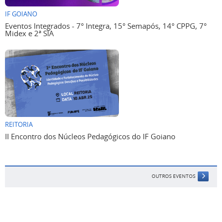
IF GOIANO
Eventos Integrados - 7° Integra, 15° Semapós, 14° CPPG, 7°
Midex e 2ª SIA
REITORIA
II Encontro dos Núcleos Pedagógicos do IF Goiano
OUTROS EVENTOS