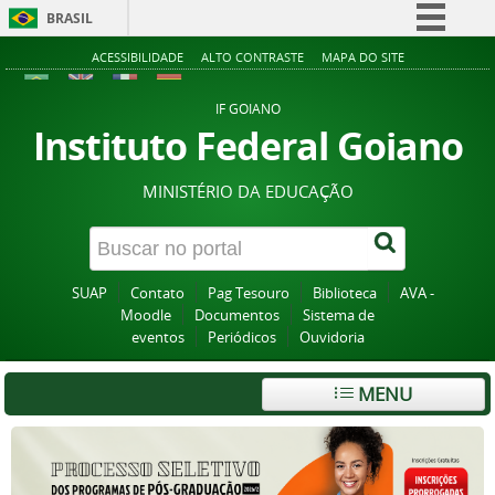
BRASIL
Simplifique!
ACESSIBILIDADE
ALTO CONTRASTE
MAPA DO SITE
Comunica BR
IF GOIANO
Participe
Instituto Federal Goiano
Acesso à informação
MINISTÉRIO DA EDUCAÇÃO
Legislação
Canais
SUAP
Contato
Pag Tesouro
Biblioteca
AVA -
Moodle
Documentos
Sistema de
eventos
Periódicos
Ouvidoria
MENU