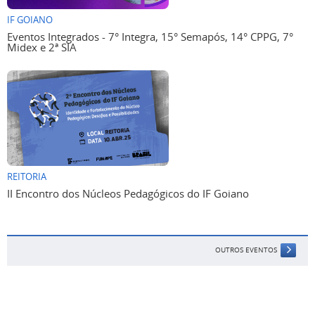
IF GOIANO
Eventos Integrados - 7° Integra, 15° Semapós, 14° CPPG, 7°
Midex e 2ª SIA
REITORIA
II Encontro dos Núcleos Pedagógicos do IF Goiano
OUTROS EVENTOS