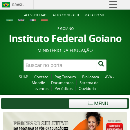
BRASIL
Simplifique!
ACESSIBILIDADE
ALTO CONTRASTE
MAPA DO SITE
Comunica BR
IF GOIANO
Participe
Instituto Federal Goiano
Acesso à informação
MINISTÉRIO DA EDUCAÇÃO
Legislação
Canais
SUAP
Contato
Pag Tesouro
Biblioteca
AVA -
Moodle
Documentos
Sistema de
eventos
Periódicos
Ouvidoria
MENU